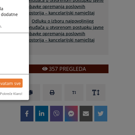
ponuđača u otvorenom postupku javne
nabavke opremanja poslovnih
la
prostorija – kancelarijski namještaj
a dodatne
Odluku o izboru najpovoljnijeg
.
ponuđača u otvorenom postupku javne
nabavke opremanja poslovnih
prostorija – kancelarijski namještaj
357
PREGLEDA
hvatam sve
Pokreće Klaro!