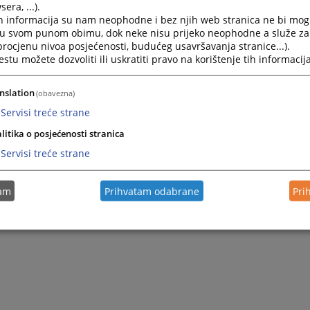
era, ...).
h informacija su nam neophodne i bez njih web stranica ne bi mog
i u svom punom obimu, dok neke nisu prijeko neophodne a služe z
 procjenu nivoa posjećenosti, budućeg usavršavanja stranice...).
tu možete dozvoliti ili uskratiti pravo na korištenje tih informacija
nslation
(obavezna)
ma („Službeni glasnik BiH“, br. 39/14), predsjednik suda donosi:
Servisi treće strane
litika o posjećenosti stranica
Servisi treće strane
U NAJPOVOLJNIJEG PONUĐAČA
tam
Prihvatam odabrane
Pri
manja poslovnih prostorija – kancelarijski namještaj