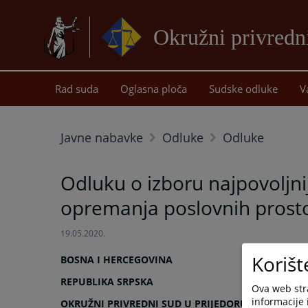
Okružni privredni
Rad suda
Oglasna ploča
Sudske odluke
V
Javne nabavke
Odluke
Odluke
Odluku o izboru najpovolj
opremanja poslovnih prostor
19.05.2020.
Korišt
BOSNA I HERCEGOVINA
REPUBLIKA SRPSKA
Ova web stra
informacije 
OKRUŽNI PRIVREDNI SUD U PRIJEDORU