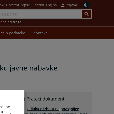
ski
Hrvatski
Srpski
Српски
English
Prijava
dna pretraga
ličnih podataka
Kontakt
pku javne nabavke
Prateći dokumenti
ređene
Odluku o izboru najpovoljnijeg
o sesiji