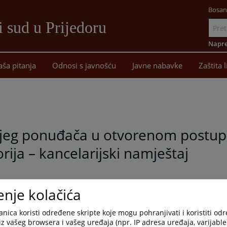
Bosan
 sud u Prijedoru
Idi
na
Napre
sadržaj
aša pitanja
Odnosi s javnošću
Javne nabavke
Zaštita 
nijeg ponuđača u otvorenom postu
ija – kancelarijski namještaj
enje kolačića
nica koristi određene skripte koje mogu pohranjivati i koristiti od
iz vašeg browsera i vašeg uređaja (npr. IP adresa uređaja, varijable 