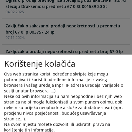
Oglas o prodaji pravnog lica stečajnog dužnika „HPK“ a.d.-u
the
the
stečaju Draksenić u predmetu 67 0 St 001589 20 St
calendar
calendar
04.02.2025.
and
and
select
select
Zaključak o zakazanoj prodaji nepokretnosti u predmetu
a
a
broj 67 0 Ip 003757 24 Ip
date.
date.
07.11.2024.
Press
Press
the
the
Zaključak o prodaji nepokretnosti u predmetu broj 67 0 Ip
question
question
002699 22 Ip,
mark
mark
Korištenje kolačića
26.08.2024.
key
key
to
to
Ova web stranica koristi određene skripte koje mogu
Zaključak o zakazanoj prodaji nepokretnosti u predmetu
get
get
pohranjivati i koristiti određene informacije iz vašeg
broj 67 0 Ps 123525 23 Ip
the
the
browsera i vašeg uređaja (npr. IP adresa uređaja, varijable o
11.06.2024.
sesiji unutar browsera, ...).
keyboard
keyboard
Neke od ovih informacija su nam neophodne i bez njih web
shortcuts
shortcuts
stranica ne bi mogla fukcionisati u svom punom obimu, dok
Zaključak kojim se određuje prvo ročište za prodaju
for
for
neke nisu prijeko neophodne a služe za dodatne stvari (npr.
nepokretnih stvari broj 67 0 Ps 098351 20 Ip 2
changing
changing
procjenu nivoa posjećenosti, budućeg usavršavanja
29.12.2021.
dates.
dates.
stranice...).
Na ovom mjestu možete dozvoliti ili uskratiti pravo na
Zaključak kojim se određuje prvo ročište za prodaju
korištenje tih informacija.