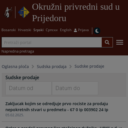
Okružni privredni sud u
Prijedoru
Bosanski
Hrvatski
Srpski
Српски
English
Prijava
Napredna pretraga
Sudske prodaje
Oglasna ploča
Sudska prodaja
Sudske prodaje
Navigate
Navigate
Zakljucak kojim se odredjuje prvo rociste za prodaju
forward
forward
nepokretnih stvari u predmetu - 67 0 Ip 003902 24 Ip
to
to
05.02.2025.
interact
interact
with
with