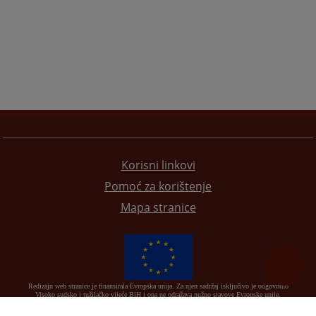
Korisni linkovi
Pomoć za korištenje
Mapa stranice
Redizajn web stranice je finansirala Evropska unija. Za njen sadržaj isključivo je odgovorno
Visoko sudsko i tužilačko vijeće BiH i ona ne odražava nužno stavove Evropske unije.