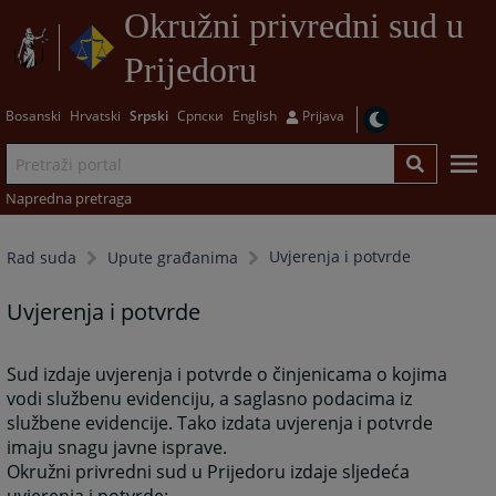
Okružni privredni sud u
Prijedoru
Bosanski
Hrvatski
Srpski
Српски
English
Prijava
Napredna pretraga
Uvjerenja i potvrde
Rad suda
Upute građanima
Uvjerenja i potvrde
Sud izdaje uvjerenja i potvrde o činjenicama o kojima
vodi službenu evidenciju, a saglasno podacima iz
službene evidencije. Tako izdata uvjerenja i potvrde
imaju snagu javne isprave.
Okružni privredni sud u Prijedoru izdaje sljedeća