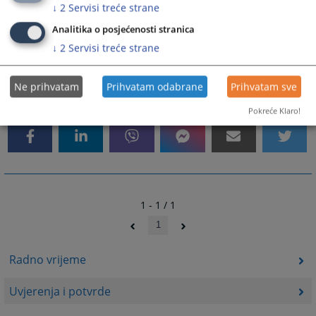
↓
2
Servisi treće strane
Analitika o posjećenosti stranica
↓
2
Servisi treće strane
Ne prihvatam
Prihvatam odabrane
Prihvatam sve
1214
PREGLEDA
Pokreće Klaro!
1 - 1 / 1
1
Radno vrijeme
Uvjerenja i potvrde