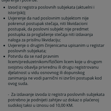
uvjerenja i potvrde:
Izvod iz registra poslovnih subjekata (aktuelni i
istorijski);
Uvjerenje da nad poslovnim subjektom nije
pokrenut postupak stečaja, niti likvidacioni
postupak, da poslovni subjekt nije predmet
postupka za proglašenje stečaja niti izdavanja
naloga za prisilnu likvidaciju;
Uvjerenje o drugim činjenicama upisanim u registar
poslovnih subjekata;
Potvrdu da se nad pravnim
licem/preduzetnikom/fizičkim licem koje u drugom
svojstvu obavlja privrednu ili drugu registrovanu
djelatnost u vidu osnovnog ili dopunskog
zanimanja ne vodi parnični ni izvršni postupak kod
ovog suda.
- Za izdavanje izvoda iz registra poslovnih subjekata
potrebno je podnijeti zahtjev uz dokaz o plaćenoj
sudskoj taksi u iznosu od 10,00 KM.