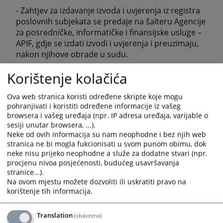
- Zahtjev za izdavanje izvoda i uvjerenja iz registra
poslovnih subjekata se predaje na šalteru Agencije
za posredničke, informatičke i finansijske usluge –
APIF, gdje se izdati izvodi i uvjerenja i preuzimaju,
nakon njihove obrade u sudu.
Korištenje kolačića
- U zahtjevu za izdavanje izvoda/potvrde/uvjerenja
obavezno se mora naznačiti svrha u koju se isto
Ova web stranica koristi određene skripte koje mogu
izdaje.
pohranjivati i koristiti određene informacije iz vašeg
browsera i vašeg uređaja (npr. IP adresa uređaja, varijable o
sesiji unutar browsera, ...).
Sudska takse se uplaćuje na:
Neke od ovih informacija su nam neophodne i bez njih web
stranica ne bi mogla fukcionisati u svom punom obimu, dok
Žiro račun broj: 5620990000055687
neke nisu prijeko neophodne a služe za dodatne stvari (npr.
Primalac: Budžet RS
procjenu nivoa posjećenosti, budućeg usavršavanja
stranice...).
Svrha: Sudska taksa
Na ovom mjestu možete dozvoliti ili uskratiti pravo na
Vrsta prihoda: 722211
korištenje tih informacija.
Opština: 074
Budžetska organizacija: 1090001
Translation
(obavezna)