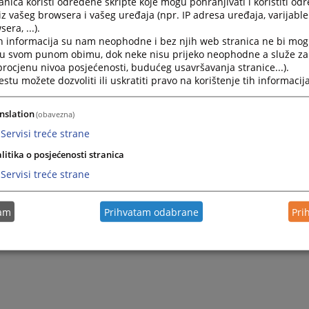
nica koristi određene skripte koje mogu pohranjivati i koristiti od
iz vašeg browsera i vašeg uređaja (npr. IP adresa uređaja, varijable 
era, ...).
h informacija su nam neophodne i bez njih web stranica ne bi mog
i u svom punom obimu, dok neke nisu prijeko neophodne a služe z
 procjenu nivoa posjećenosti, budućeg usavršavanja stranice...).
tu možete dozvoliti ili uskratiti pravo na korištenje tih informacija
nslation
(obavezna)
Servisi treće strane
litika o posjećenosti stranica
Servisi treće strane
tam
Prihvatam odabrane
Pri