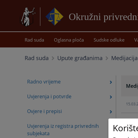
Okružni privredni
Rad suda
Oglasna ploča
Sudske odluke
V
Medijacija
Rad suda
Upute građanima
Radno vrijeme
Medij
Uvjerenja i potvrde
15.03.
Ovjere i prepisi
01.02.
Korišt
Uvjerenja iz registra privrednih
subjekata