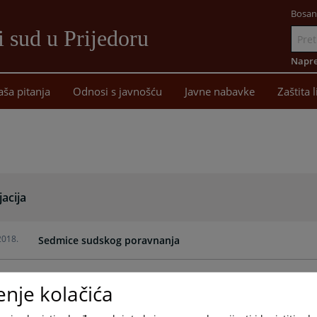
Bosan
 sud u Prijedoru
Idi
na
Napre
sadržaj
aša pitanja
Odnosi s javnošću
Javne nabavke
Zaštita 
acija
2018.
Sedmice sudskog poravnanja
2018.
Medijacija
enje kolačića