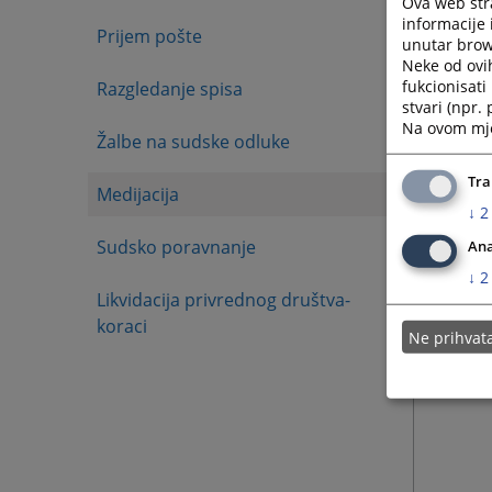
Ova web stra
informacije 
Prijem pošte
unutar brows
Neke od ovi
fukcionisat
Razgledanje spisa
stvari (npr.
Na ovom mjes
Žalbe na sudske odluke
Tra
Medijacija
↓
2
Sudsko poravnanje
Ana
↓
2
Likvidacija privrednog društva-
koraci
Ne prihva