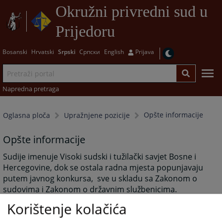
Okružni privredni sud u
Prijedoru
Bosanski
Hrvatski
Srpski
Српски
English
Prijava
Napredna pretraga
Opšte informacije
Oglasna ploča
Upražnjene pozicije
Opšte informacije
Sudije imenuje Visoki sudski i tužilački savjet Bosne i
Hercegovine, dok se ostala radna mjesta popunjavaju
putem javnog konkursa, sve u skladu sa Zakonom o
sudovima i Zakonom o državnim službenicima.
Korištenje kolačića
2577
PREGLEDA