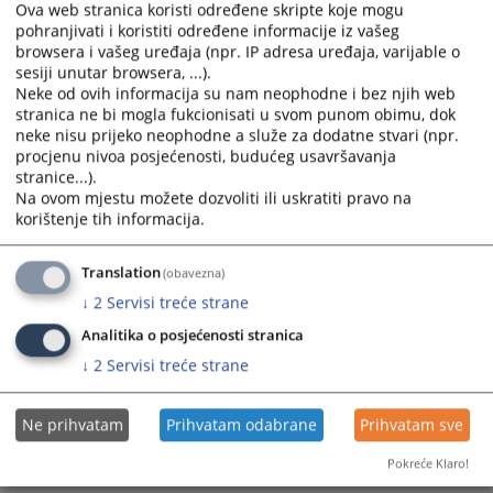
Ova web stranica koristi određene skripte koje mogu
pohranjivati i koristiti određene informacije iz vašeg
browsera i vašeg uređaja (npr. IP adresa uređaja, varijable o
sesiji unutar browsera, ...).
Neke od ovih informacija su nam neophodne i bez njih web
stranica ne bi mogla fukcionisati u svom punom obimu, dok
neke nisu prijeko neophodne a služe za dodatne stvari (npr.
procjenu nivoa posjećenosti, budućeg usavršavanja
stranice...).
Na ovom mjestu možete dozvoliti ili uskratiti pravo na
korištenje tih informacija.
Translation
(obavezna)
↓
2
Servisi treće strane
Analitika o posjećenosti stranica
↓
2
Servisi treće strane
Ne prihvatam
Prihvatam odabrane
Prihvatam sve
Pokreće Klaro!