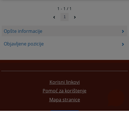
1 - 1 / 1
1
Opšte informacije
Objavljene pozicije
Korisni linkovi
Pomoć za korištenje
Mapa stranice