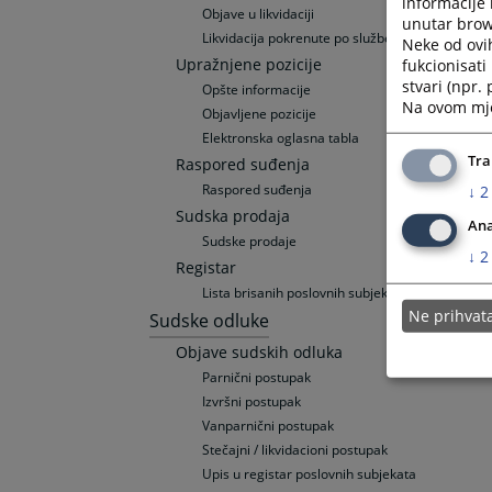
informacije 
Objave u likvidaciji
unutar brows
Likvidacija pokrenute po službenoj dužnosti
Neke od ovi
Upražnjene pozicije
fukcionisat
stvari (npr.
Opšte informacije
Na ovom mjes
Objavljene pozicije
Elektronska oglasna tabla
Tra
Raspored suđenja
Raspored suđenja
↓
2
Sudska prodaja
Ana
Sudske prodaje
↓
2
Registar
Lista brisanih poslovnih subjekata
Ne prihva
Sudske odluke
Objave sudskih odluka
Parnični postupak
Izvršni postupak
Vanparnični postupak
Stečajni / likvidacioni postupak
Upis u registar poslovnih subjekata