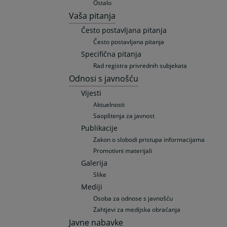
Ostalo
Vaša pitanja
Često postavljana pitanja
Često postavljana pitanja
Specifična pitanja
Rad registra privrednih subjekata
Odnosi s javnošću
Vijesti
Aktuelnosti
Saopštenja za javnost
Publikacije
Zakon o slobodi pristupa informacijama
Promotivni materijali
Galerija
Slike
Mediji
Osoba za odnose s javnošću
Zahtjevi za medijska obraćanja
Javne nabavke