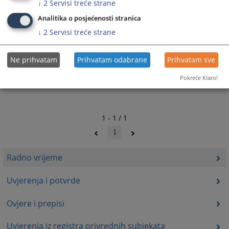
↓
2
Servisi treće strane
Analitika o posjećenosti stranica
↓
2
Servisi treće strane
Ne prihvatam
Prihvatam odabrane
Prihvatam sve
Pokreće Klaro!
1 - 1 / 1
1
Radno vrijeme
Uvjerenja i potvrde
Ovjere i prepisi
Uvjerenja iz registra privrednih subjekata