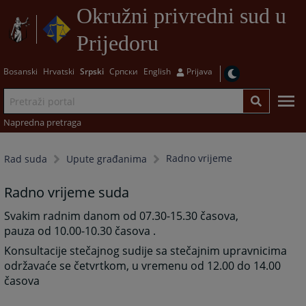
Okružni privredni sud u
Prijedoru
Bosanski
Hrvatski
Srpski
Српски
English
Prijava
Napredna pretraga
Radno vrijeme
Rad suda
Upute građanima
Radno vrijeme suda
Svakim radnim danom od 07.30-15.30 časova,
pauza od 10.00-10.30 časova .
Konsultacije stečajnog sudije sa stečajnim upravnicima
održavaće se četvrtkom, u vremenu od 12.00 do 14.00
časova