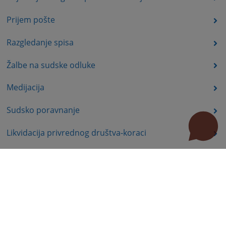
Prijem pošte
Razgledanje spisa
Žalbe na sudske odluke
Medijacija
Sudsko poravnanje
Likvidacija privrednog društva-koraci
Korisni linkovi
Pomoć za korištenje