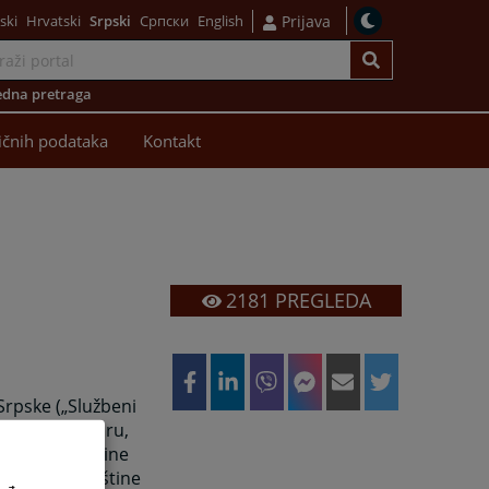
ski
Hrvatski
Srpski
Српски
English
Prijava
dna pretraga
ličnih podataka
Kontakt
2181
PREGLEDA
rpske („Službeni
sud u Prijedoru,
rijedor, opštine
stajnica, opštine