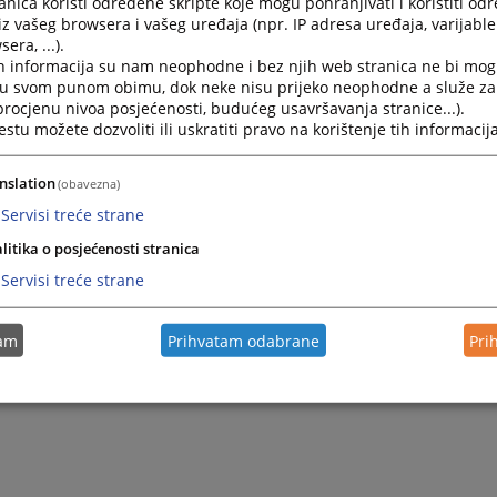
nica koristi određene skripte koje mogu pohranjivati i koristiti od
a Uni).
iz vašeg browsera i vašeg uređaja (npr. IP adresa uređaja, varijable 
era, ...).
m Vlade Republike Srpske o ispunjenosti uslova za početak
h informacija su nam neophodne i bez njih web stranica ne bi mog
Prijedoru i Okružnog privrednog suda u Prijedoru („Službeni
i u svom punom obimu, dok neke nisu prijeko neophodne a služe z
ke Srpske“, br. 86/16), utvrđeno je da isti mogu početi sa 
 procjenu nivoa posjećenosti, budućeg usavršavanja stranice...).
016. godine.
tu možete dozvoliti ili uskratiti pravo na korištenje tih informacija
 Visokog sudskog i tužilačkog savjeta Bosne i Hercegovine z
ednika Okružnog privrednog suda u Prijedoru imenovana je 
nslation
(obavezna)
e određeno da predsjednik suda stupa na dužnost 01.03.201
Servisi treće strane
ma Visokog sudskog i tužilačkog savjeta Bosne i Hercegovi
litika o posjećenosti stranica
Okružnog privrednog suda u Prijedoru, Snježana Cepić i Amr
Servisi treće strane
no da imenovane sudije stupaju na dužnost 01.08.2017. god
tam
Prihvatam odabrane
Pri