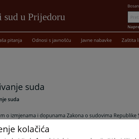
Bosan
 sud u Prijedoru
Idi
na
Napre
sadržaj
aša pitanja
Odnosi s javnošću
Javne nabavke
Zaštita 
ivanje suda
nje suda
m o izmjenama i dopunama Zakona o sudovima Republike S
 Republike Srpske“, br. 44/15), osnovan je Okružni privredni 
enje kolačića
učje koje pokriva Okružni sud u Prijedoru (područje grada P
uka, opštine Kozarska Dubica, opštine Novi Grad, opštine Ko