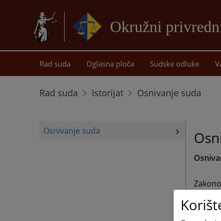
Okružni privredni
Rad suda
Oglasna ploča
Sudske odluke
V
Osnivanje suda
Rad suda
Istorijat
Osnivanje suda
Osn
Osniva
Zakono
glasnik
Korišt
za podr
Oštra L