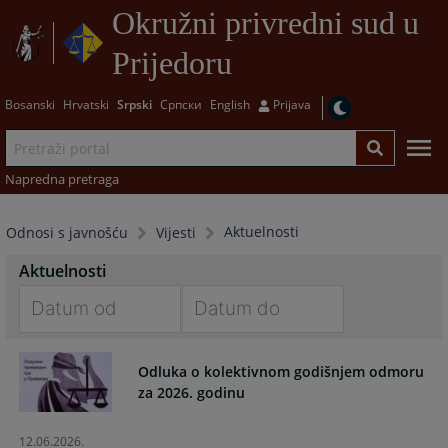
Okružni privredni sud u
Prijedoru
Bosanski
Hrvatski
Srpski
Српски
English
Prijava
Napredna pretraga
Aktuelnosti
Odnosi s javnošću
Vijesti
Aktuelnosti
Navigate
Navigate
forward
forward
Odluka o kolektivnom godišnjem odmoru
to
to
za 2026. godinu
interact
interact
with
with
12.06.2026.