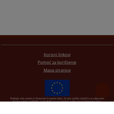
Korisni linkovi
Pomoć za korištenje
Mapa stranice
Redizajn web stranice je finansirala Evropska unija. Za njen sadržaj isključivo je odgovorno
Visoko sudsko i tužilačko vijeće BiH i ona ne odražava nužno stavove Evropske unije.