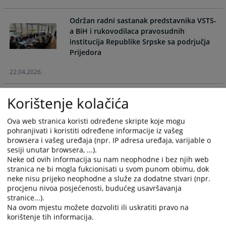
the
the
calendar
calendar
Održan radni sastanak predstavnika VSTS-
and
and
a BiH i rukovodilaca pravosudnih
select
select
institucija Republike Srpske sa podrjučja
a
a
Prijedora
date.
date.
Press
Press
22.04.2026.
the
the
question
question
Sedmice sudskog poravnanja 11. do 22.
Korištenje kolačića
mark
mark
maja 2026. godine. Riješite spor brže i
key
key
jeftinije !
Ova web stranica koristi određene skripte koje mogu
to
to
pohranjivati i koristiti određene informacije iz vašeg
get
get
20.04.2026.
browsera i vašeg uređaja (npr. IP adresa uređaja, varijable o
the
the
sesiji unutar browsera, ...).
keyboard
keyboard
Neke od ovih informacija su nam neophodne i bez njih web
INTERVJU: Predsjednica Okružnog
shortcuts
shortcuts
stranica ne bi mogla fukcionisati u svom punom obimu, dok
privrednog suda u Prijedoru Dijana
neke nisu prijeko neophodne a služe za dodatne stvari (npr.
for
for
Mazalić Nović o rezultatima rada suda za
procjenu nivoa posjećenosti, budućeg usavršavanja
changing
changing
stranice...).
dates.
dates.
Na ovom mjestu možete dozvoliti ili uskratiti pravo na
08.04.2026.
korištenje tih informacija.