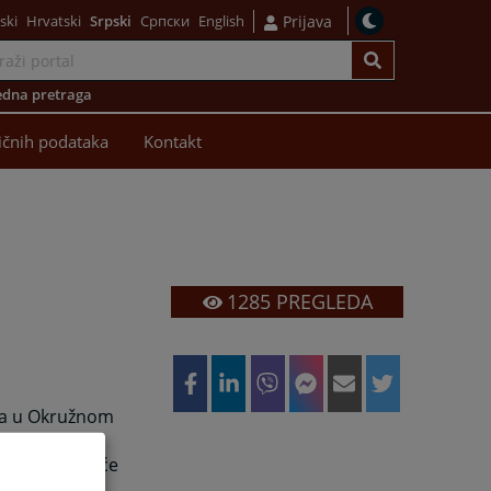
ski
Hrvatski
Srpski
Српски
English
Prijava
dna pretraga
ličnih podataka
Kontakt
1285
PREGLEDA
sta u Okružnom
Okružnog
a odgovarajuće