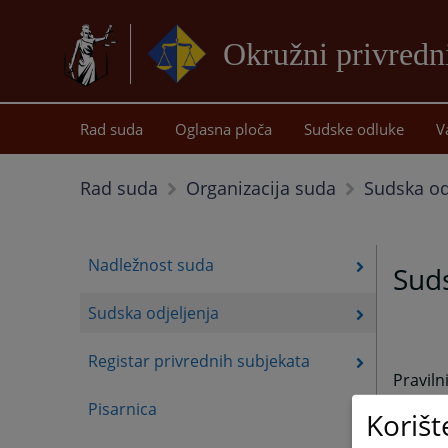
Okružni privredni
Rad suda
Oglasna ploča
Sudske odluke
V
Sudska od
Rad suda
Organizacija suda
Nadležnost suda
Suds
Sudska odjeljenja
Registar privrednih subjekata
Praviln
privre
Pisarnica
Korišt
privre
unutraš