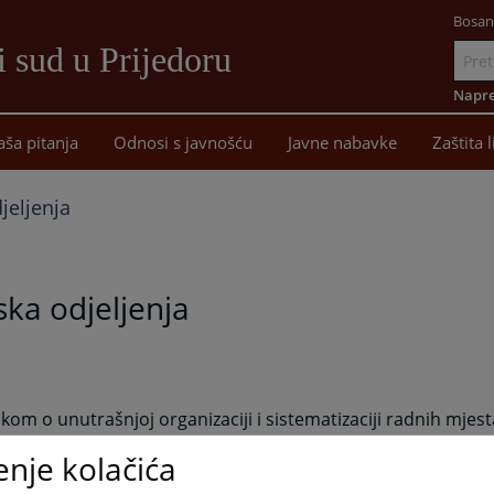
Bosan
 sud u Prijedoru
Idi
na
Napre
sadržaj
aša pitanja
Odnosi s javnošću
Javne nabavke
Zaštita 
jeljenja
ka odjeljenja
ikom o unutrašnjoj organizaciji i sistematizaciji radnih mje
dnom sudu u Prijedoru uređena je unutrašnja organizacija 
enje kolačića
dnog suda u Prijedoru te obezbjeđena raspodjela poslova n
nje organizacione jedinice na način kojim se osigurava: