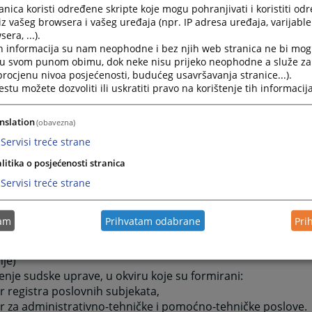
nica koristi određene skripte koje mogu pohranjivati i koristiti od
iz vašeg browsera i vašeg uređaja (npr. IP adresa uređaja, varijable 
isno, nepristrasno, zakonito, odgovorno, efikasno i racional
era, ...).
h informacija su nam neophodne i bez njih web stranica ne bi mog
a,
i u svom punom obimu, dok neke nisu prijeko neophodne a služe z
sno rukovođenje i koordinacija rada uz nadzor nad izvršava
 procjenu nivoa posjećenosti, budućeg usavršavanja stranice...).
zaposlenost radnika i maksimalno korištenje stručnih znanja
tu možete dozvoliti ili uskratiti pravo na korištenje tih informacija
nosti radnika,
rivanje uspješne saradnje sa drugim organima i institucijam
nslation
(obavezna)
m licima, te privrednim i drugim subjektima,
misanje javnosti o radu suda,
Servisi treće strane
jena savremenih metoda rada i omugućavanje strankama da 
litika o posjećenosti stranica
čan način ostvare svoja prava koja im po zakonu pripadaju
Servisi treće strane
nje poslova i zadataka iz djelokruga rada suda, obrazovane 
tam
Prihvatam odabrane
Pri
acione jedinice:
jenje sudija i stručnih saradnika (parnično – vanparnično – 
nje)
jenje sudske uprave, u okviru koje su formirani:
r registra poslovnih subjekata,
r za administrativno-tehničke i pomoćno-tehničke poslove.