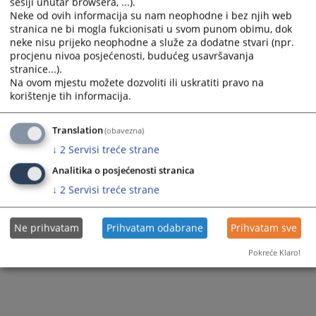
sesiji unutar browsera, ...).
Neke od ovih informacija su nam neophodne i bez njih web
stranica ne bi mogla fukcionisati u svom punom obimu, dok
neke nisu prijeko neophodne a služe za dodatne stvari (npr.
procjenu nivoa posjećenosti, budućeg usavršavanja
stranice...).
Na ovom mjestu možete dozvoliti ili uskratiti pravo na
korištenje tih informacija.
Translation
(obavezna)
↓
2
Servisi treće strane
Analitika o posjećenosti stranica
↓
2
Servisi treće strane
Ne prihvatam
Prihvatam odabrane
Prihvatam sve
Pokreće Klaro!