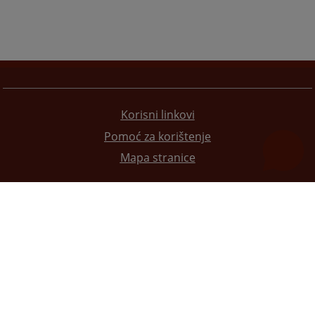
Korisni linkovi
Pomoć za korištenje
Mapa stranice
Redizajn web stranice je finansirala Evropska unija. Za njen sadržaj isključivo je odgovorno
Visoko sudsko i tužilačko vijeće BiH i ona ne odražava nužno stavove Evropske unije.