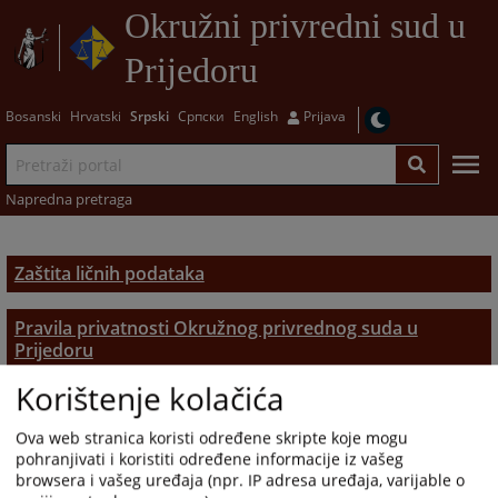
Okružni privredni sud u
Prijedoru
Bosanski
Hrvatski
Srpski
Српски
English
Prijava
Napredna pretraga
Zaštita ličnih podataka
Pravila privatnosti Okružnog privrednog suda u
Prijedoru
Korištenje kolačića
Ova web stranica koristi određene skripte koje mogu
pohranjivati i koristiti određene informacije iz vašeg
browsera i vašeg uređaja (npr. IP adresa uređaja, varijable o