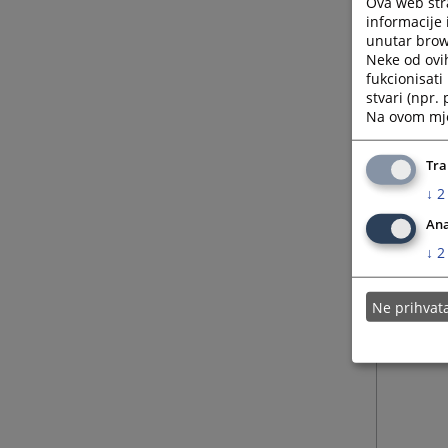
Ova web stra
informacije 
unutar brows
Neke od ovi
fukcionisat
stvari (npr.
Na ovom mjes
Tra
↓
2
Ana
↓
2
Ne prihva