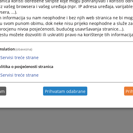
nica koristi određene skripte koje mogu pohranjivati i koristiti od
iz vašeg browsera i vašeg uređaja (npr. IP adresa uređaja, varijable 
era, ...).
h informacija su nam neophodne i bez njih web stranica ne bi mog
i u svom punom obimu, dok neke nisu prijeko neophodne a služe z
 procjenu nivoa posjećenosti, budućeg usavršavanja stranice...).
tu možete dozvoliti ili uskratiti pravo na korištenje tih informacija
nslation
(obavezna)
Servisi treće strane
litika o posjećenosti stranica
Servisi treće strane
tam
Prihvatam odabrane
Pri