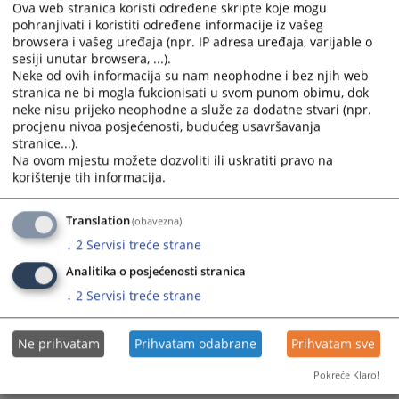
Javni konkurs za prijem sudijskih pripravnika/volontera u
the
the
Ova web stranica koristi određene skripte koje mogu
Okružni privredni sud u Prijedoru
calendar
calendar
pohranjivati i koristiti određene informacije iz vašeg
13.12.2023.
and
and
browsera i vašeg uređaja (npr. IP adresa uređaja, varijable o
sesiji unutar browsera, ...).
select
select
Neke od ovih informacija su nam neophodne i bez njih web
Prijem radnika-Referent u registru privrednih subjekata
a
a
stranica ne bi mogla fukcionisati u svom punom obimu, dok
29.03.2023.
date.
date.
neke nisu prijeko neophodne a služe za dodatne stvari (npr.
Press
Press
procjenu nivoa posjećenosti, budućeg usavršavanja
the
the
stranice...).
question
question
Na ovom mjestu možete dozvoliti ili uskratiti pravo na
korištenje tih informacija.
mark
mark
key
key
to
to
Translation
(obavezna)
get
get
↓
2
Servisi treće strane
the
the
Analitika o posjećenosti stranica
keyboard
keyboard
↓
2
Servisi treće strane
shortcuts
shortcuts
for
for
changing
changing
Ne prihvatam
Prihvatam odabrane
Prihvatam sve
dates.
dates.
Pokreće Klaro!