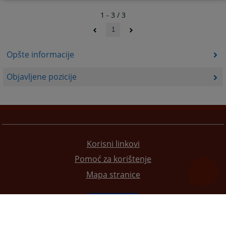
1 - 3 / 3
1
Opšte informacije
Objavljene pozicije
Korisni linkovi
Pomoć za korištenje
Mapa stranice