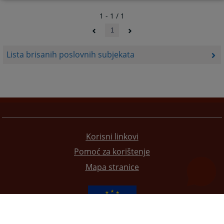
1 - 1 / 1
1
Lista brisanih poslovnih subjekata
Korisni linkovi
Pomoć za korištenje
Mapa stranice
Redizajn web stranice je finansirala Evropska unija. Za njen sadržaj isključivo je odgovorno