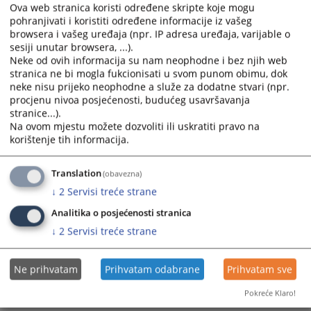
Ova web stranica koristi određene skripte koje mogu
pohranjivati i koristiti određene informacije iz vašeg
1017
PREGLEDA
browsera i vašeg uređaja (npr. IP adresa uređaja, varijable o
sesiji unutar browsera, ...).
Neke od ovih informacija su nam neophodne i bez njih web
stranica ne bi mogla fukcionisati u svom punom obimu, dok
neke nisu prijeko neophodne a služe za dodatne stvari (npr.
procjenu nivoa posjećenosti, budućeg usavršavanja
stranice...).
Prateći dokumenti
Na ovom mjestu možete dozvoliti ili uskratiti pravo na
korištenje tih informacija.
LISTA BRISANIH POSLOVNIH SUBJEKATA
Translation
(obavezna)
↓
2
Servisi treće strane
Analitika o posjećenosti stranica
↓
2
Servisi treće strane
Ne prihvatam
Prihvatam odabrane
Prihvatam sve
Pokreće Klaro!