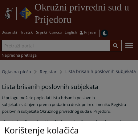
Okružni privredni sud u
Prijedoru
Bosanski
Hrvatski
Srpski
Српски
English
Prijava
Napredna pretraga
Lista brisanih poslovnih subjekata
Oglasna ploča
Registar
Lista brisanih poslovnih subjekata
U prilogu možete pogledati listu brisanih poslovnih
subjekata
sačinjenu prema podacima dostupnim u imeniku Registra
poslovnih subjekata Okružnog privrednog suda u Prijedoru.
Lista brisanih poslovnih subjekata Okružnog privrednog suda u
Korištenje kolačića
Prijedoru je isključivo informativnog karaktera, te se kao takvi
ne mogu koristiti kao dokaz u sudskom ili drugom postupku.