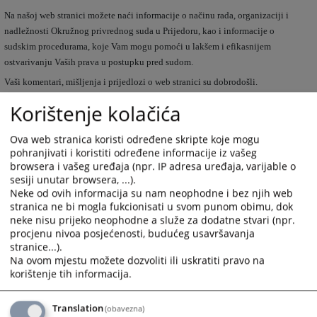
Na našoj web stranici možete naći informacije o načinu rada, organizaciji i
nadležnosti Okružnog privrednog suda u Prijedoru, kao i informacije o
sudskim procedurama, koje Vam mogu pomoći u lakšem i efikasnijem
ostvarivanju Vaših prava u postupku pred sudom.
Vaši komentari, mišljenja i prijedlozi o web stranici su dobrodošli.
Nadamo se da ćemo na ovaj način javnosti približiti rad suda i opravdati
Korištenje kolačića
povjerenje građana u pravosudni sistem.
Ova web stranica koristi određene skripte koje mogu
pohranjivati i koristiti određene informacije iz vašeg
S poštovanjem,
browsera i vašeg uređaja (npr. IP adresa uređaja, varijable o
sesiji unutar browsera, ...).
Neke od ovih informacija su nam neophodne i bez njih web
Dijana Mazalić Nović,
stranica ne bi mogla fukcionisati u svom punom obimu, dok
neke nisu prijeko neophodne a služe za dodatne stvari (npr.
predsjednik Okružnog privrednog suda u Prijedoru
procjenu nivoa posjećenosti, budućeg usavršavanja
stranice...).
4173
PREGLEDA
Na ovom mjestu možete dozvoliti ili uskratiti pravo na
korištenje tih informacija.
Translation
(obavezna)