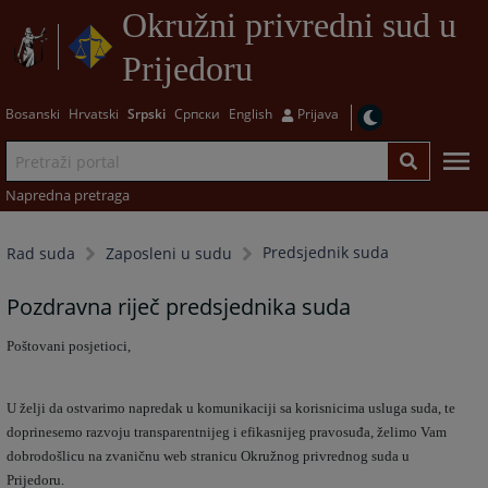
Okružni privredni sud u
Prijedoru
Bosanski
Hrvatski
Srpski
Српски
English
Prijava
Napredna pretraga
Predsjednik suda
Rad suda
Zaposleni u sudu
Pozdravna riječ predsjednika suda
Poštovani posjetioci,
U želji da ostvarimo napredak u komunikaciji sa korisnicima usluga suda, te
doprinesemo razvoju transparentnijeg i efikasnijeg pravosuđa, želimo Vam
dobrodošlicu na zvaničnu web stranicu Okružnog privrednog suda u
Prijedoru.