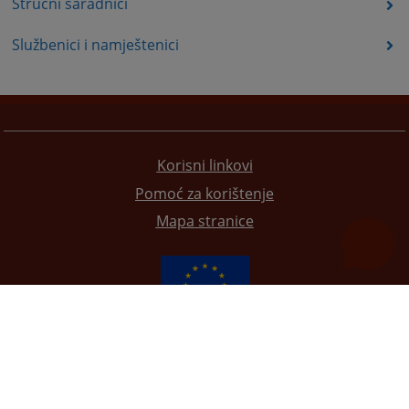
Stručni saradnici
Službenici i namještenici
Korisni linkovi
Pomoć za korištenje
Mapa stranice
Redizajn web stranice je finansirala Evropska unija. Za njen sadržaj isključivo je odgovorno
Visoko sudsko i tužilačko vijeće BiH i ona ne odražava nužno stavove Evropske unije.