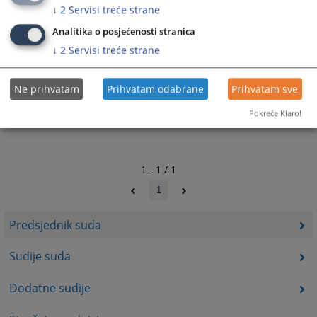
↓
2
Servisi treće strane
Analitika o posjećenosti stranica
↓
2
Servisi treće strane
Ne prihvatam
Prihvatam odabrane
Prihvatam sve
Pokreće Klaro!
1 - 1 / 1
1
Predsjednik suda
Sudije suda
Dodatne sudije