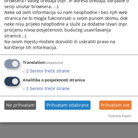
browsera i vašeg uređaja (npr. IP adresa uređaja, varijable o
sesiji unutar browsera, ...).
Neke od ovih informacija su nam neophodne i bez njih web
stranica ne bi mogla fukcionisati u svom punom obimu, dok
neke nisu prijeko neophodne a služe za dodatne stvari (npr.
procjenu nivoa posjećenosti, budućeg usavršavanja
stranice...).
Na ovom mjestu možete dozvoliti ili uskratiti pravo na
korištenje tih informacija.
Translation
(obavezna)
↓
2
Servisi treće strane
Analitika o posjećenosti stranica
↓
2
Servisi treće strane
Ne prihvatam
Prihvatam odabrane
Prihvatam sve
Pokreće Klaro!