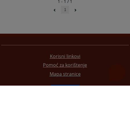
1 - 1 / 1
1
Korisni linkovi
Pomoć za korištenje
Mapa stranice
Redizajn web stranice je finansirala Evropska unija. Za njen sadržaj isključivo je odgovorno
Visoko sudsko i tužilačko vijeće BiH i ona ne odražava nužno stavove Evropske unije.