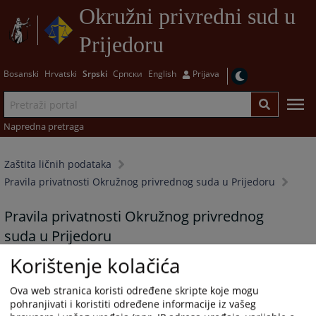
Okružni privredni sud u
Prijedoru
Bosanski
Hrvatski
Srpski
Српски
English
Prijava
Napredna pretraga
Zaštita ličnih podataka
Pravila privatnosti Okružnog privrednog suda u Prijedoru
Pravila privatnosti Okružnog privrednog
suda u Prijedoru
Korištenje kolačića
U pripremi
841
PREGLEDA
Ova web stranica koristi određene skripte koje mogu
pohranjivati i koristiti određene informacije iz vašeg