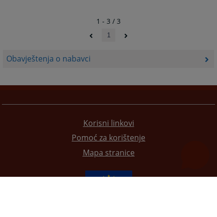
1 - 3 / 3
1
Obavještenja o nabavci
Korisni linkovi
Pomoć za korištenje
Mapa stranice
Redizajn web stranice je finansirala Evropska unija. Za njen sadržaj isključivo je odgovorno
Visoko sudsko i tužilačko vijeće BiH i ona ne odražava nužno stavove Evropske unije.