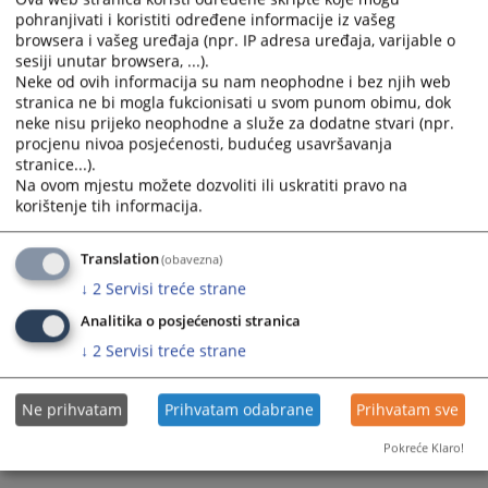
with
with
pohranjivati i koristiti određene informacije iz vašeg
Obavještenje o nabavci - opremanje poslovnih prostorija -
the
the
browsera i vašeg uređaja (npr. IP adresa uređaja, varijable o
kancelarijski namještaj
calendar
calendar
sesiji unutar browsera, ...).
30.12.2019.
and
and
Neke od ovih informacija su nam neophodne i bez njih web
select
select
stranica ne bi mogla fukcionisati u svom punom obimu, dok
Obavještenje o nabavci službenog vozila
neke nisu prijeko neophodne a služe za dodatne stvari (npr.
a
a
procjenu nivoa posjećenosti, budućeg usavršavanja
26.11.2019.
date.
date.
stranice...).
Press
Press
Na ovom mjestu možete dozvoliti ili uskratiti pravo na
the
the
korištenje tih informacija.
question
question
mark
mark
Translation
(obavezna)
key
key
↓
2
Servisi treće strane
to
to
get
get
Analitika o posjećenosti stranica
the
the
↓
2
Servisi treće strane
keyboard
keyboard
shortcuts
shortcuts
Ne prihvatam
Prihvatam odabrane
Prihvatam sve
for
for
changing
changing
Pokreće Klaro!
dates.
dates.