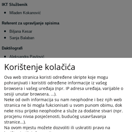
IKT Službenik
Mladen Kokanović
Referent za upravljanje spisima
Biljana Kesar
Sanja Balaban
Daktilografi
Aleksandra Pavlović
Daria Petković
Korištenje kolačića
Vanja Uzelac
Aleksandra Tadić
Ova web stranica koristi određene skripte koje mogu
pohranjivati i koristiti određene informacije iz vašeg
Sudski izvršilac
/ vozač / dostavljač
browsera i vašeg uređaja (npr. IP adresa uređaja, varijable o
sesiji unutar browsera, ...).
Mihajlo Burić
Neke od ovih informacija su nam neophodne i bez njih web
Portir / telefonista
stranica ne bi mogla fukcionisati u svom punom obimu, dok
neke nisu prijeko neophodne a služe za dodatne stvari (npr.
Nikola Ćulibrk
procjenu nivoa posjećenosti, budućeg usavršavanja
stranice...).
Radnik na održavanju čistoće
Na ovom mjestu možete dozvoliti ili uskratiti pravo na
Vera Balić