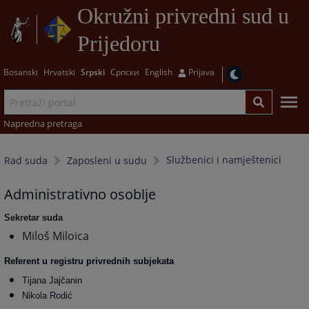
Okružni privredni sud u
Prijedoru
Bosanski
Hrvatski
Srpski
Српски
English
Prijava
Napredna pretraga
Službenici i namještenici
Rad suda
Zaposleni u sudu
Administrativno osoblje
Sekretar suda
Miloš Miloica
Referent u registru privrednih subjekata
Tijana Jajčanin
Nikola Rodić