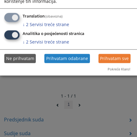
korištenje tih informacija.
2318
PREGLEDA
Translation
(obavezna)
↓
2
Servisi treće strane
Analitika o posjećenosti stranica
↓
2
Servisi treće strane
Ne prihvatam
Prihvatam odabrane
Prihvatam sve
Pokreće Klaro!
1 - 1 / 1
1
Predsjednik suda
Sudije suda