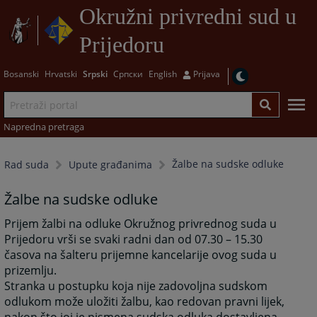
Okružni privredni sud u
Prijedoru
Bosanski
Hrvatski
Srpski
Српски
English
Prijava
Napredna pretraga
Žalbe na sudske odluke
Rad suda
Upute građanima
Žalbe na sudske odluke
Prijem žalbi na odluke Okružnog privrednog suda u
Prijedoru vrši se svaki radni dan od 07.30 – 15.30
časova na šalteru prijemne kancelarije ovog suda u
prizemlju.
Stranka u postupku koja nije zadovoljna sudskom
odlukom može uložiti žalbu, kao redovan pravni lijek,