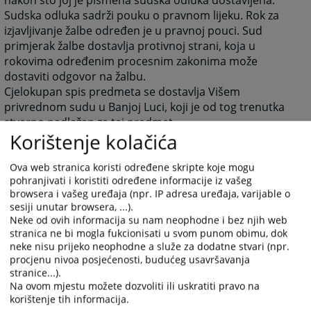
nakon što joj je pismena sudska odluka dostavljena.
Sudska odluka sadrži pouku o pravnom lijeku. Rok za
izjavljivanje žalbe određen je u pravnoj pouci. Sud
primjerak žalbe dostavlja protivnoj strani, koja u
rokovima određenim procesnim zakonima može
dostaviti odgovor na žalbu.
Cjelokupan spis predmeta se dostavlja Višem
privrednom sudu u Banjoj Luci, koji je od tog trenutka
stvarno nadležan za taj predmet.
Korištenje kolačića
1223
PREGLEDA
Ova web stranica koristi određene skripte koje mogu
pohranjivati i koristiti određene informacije iz vašeg
browsera i vašeg uređaja (npr. IP adresa uređaja, varijable o
sesiji unutar browsera, ...).
Neke od ovih informacija su nam neophodne i bez njih web
stranica ne bi mogla fukcionisati u svom punom obimu, dok
neke nisu prijeko neophodne a služe za dodatne stvari (npr.
procjenu nivoa posjećenosti, budućeg usavršavanja
stranice...).
Na ovom mjestu možete dozvoliti ili uskratiti pravo na
korištenje tih informacija.