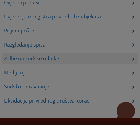
Ovjere i prepisi
Uvjerenja iz registra privrednih subjekata
Prijem pošte
Razgledanje spisa
Žalbe na sudske odluke
Medijacija
Sudsko poravnanje
Likvidacija privrednog društva-koraci