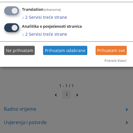
Translation
(obavezna)
↓
2
Servisi treće strane
Analitika o posjećenosti stranica
↓
2
Servisi treće strane
Ne prihvatam
Prihvatam odabrane
Prihvatam sve
Pokreće Klaro!
1 - 1 / 1
1
Radno vrijeme
Uvjerenja i potvrde