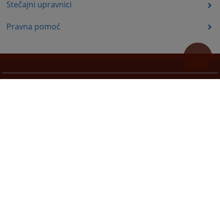
Stečajni upravnici
Pravna pomoć
Korisni linkovi
Pomoć za korištenje
Mapa stranice
Redizajn web stranice je finansirala Evropska unija. Za njen sadržaj isključivo je odgovorno
Visoko sudsko i tužilačko vijeće BiH i ona ne odražava nužno stavove Evropske unije.