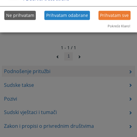
Ne prihvatam
Prihvatam odabrane
Prihvatam sve
Pokreće Klaro!
1 - 1 / 1
1
Podnošenje pritužbi
Sudske takse
Pozivi
Sudski vještaci i tumači
Zakon i propisi o privrednim društvima