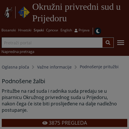
Okružni privredni sud u
Prijedoru
Bosanski
Hrvatski
Srpski
Српски
English
Prijava
Napredna pretraga
Podnošenje pritužbi
Oglasna ploča
Važne informacije
Podnošene žalbi
Pritužbe na rad suda i radnika suda predaju se u
pisarnicu Okružnog privrednog suda u Prijedoru,
nakon čega će iste biti proslijeđene na dalje nadležno
postupanje.
3875
PREGLEDA