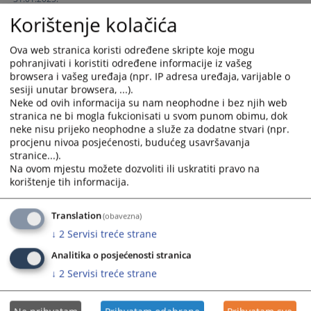
the
the
calendar
calendar
Korištenje kolačića
Godišnji izvještaj o radu suda za 2023. godinu
and
and
15.02.2024.
select
select
Ova web stranica koristi određene skripte koje mogu
pohranjivati i koristiti određene informacije iz vašeg
a
a
browsera i vašeg uređaja (npr. IP adresa uređaja, varijable o
Godišnji izvještaj o radu suda za 2022. godinu
date.
date.
sesiji unutar browsera, ...).
16.02.2023.
Press
Press
Neke od ovih informacija su nam neophodne i bez njih web
the
the
stranica ne bi mogla fukcionisati u svom punom obimu, dok
Godišnji izvještaj o radu suda za 2021. godinu
question
question
neke nisu prijeko neophodne a služe za dodatne stvari (npr.
22.02.2022.
mark
mark
procjenu nivoa posjećenosti, budućeg usavršavanja
key
key
stranice...).
Godišnji izvještaj o radu suda za 2020. godinu
Na ovom mjestu možete dozvoliti ili uskratiti pravo na
to
to
korištenje tih informacija.
13.03.2021.
get
get
the
the
keyboard
keyboard
Translation
(obavezna)
shortcuts
shortcuts
↓
2
Servisi treće strane
for
for
Analitika o posjećenosti stranica
changing
changing
↓
2
Servisi treće strane
dates.
dates.