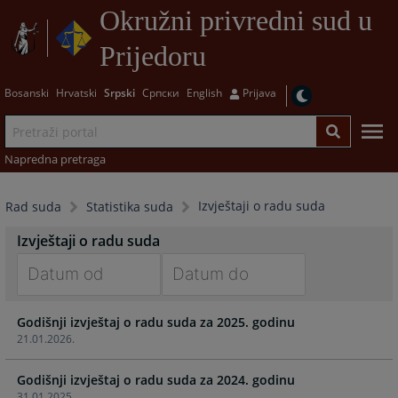
Okružni privredni sud u
Prijedoru
Bosanski
Hrvatski
Srpski
Српски
English
Prijava
Napredna pretraga
Izvještaji o radu suda
Rad suda
Statistika suda
Izvještaji o radu suda
Navigate
Navigate
Godišnji izvještaj o radu suda za 2025. godinu
forward
forward
21.01.2026.
to
to
interact
interact
Godišnji izvještaj o radu suda za 2024. godinu
with
with
31.01.2025.