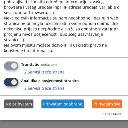
calendar
calendar
pohranjivati i koristiti određene informacije iz vašeg
browsera i vašeg uređaja (npr. IP adresa uređaja, varijable o
and
and
sesiji unutar browsera, ...).
select
select
Neke od ovih informacija su nam neophodne i bez njih web
a
a
stranica ne bi mogla fukcionisati u svom punom obimu, dok
date.
date.
neke nisu prijeko neophodne a služe za dodatne stvari (npr.
Press
Press
procjenu nivoa posjećenosti, budućeg usavršavanja
the
the
stranice...).
Na ovom mjestu možete dozvoliti ili uskratiti pravo na
question
question
korištenje tih informacija.
Trenutno nema vijesti
mark
mark
key
key
to
to
Translation
(obavezna)
get
get
↓
2
Servisi treće strane
the
the
Analitika o posjećenosti stranica
keyboard
keyboard
↓
2
Servisi treće strane
shortcuts
shortcuts
for
for
changing
changing
Ne prihvatam
Prihvatam odabrane
Prihvatam sve
dates.
dates.
Pokreće Klaro!