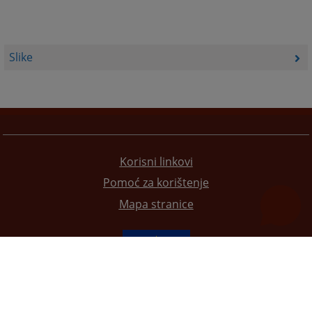
Slike
Korisni linkovi
Pomoć za korištenje
Mapa stranice
Redizajn web stranice je finansirala Evropska unija. Za njen sadržaj isključivo je odgovorno
Visoko sudsko i tužilačko vijeće BiH i ona ne odražava nužno stavove Evropske unije.