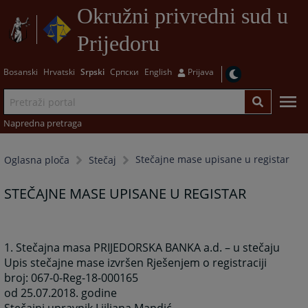
Okružni privredni sud u
Prijedoru
Bosanski
Hrvatski
Srpski
Српски
English
Prijava
Napredna pretraga
Stečajne mase upisane u registar
Oglasna ploča
Stečaj
STEČAJNE MASE UPISANE U REGISTAR
1. Stečajna masa PRIJEDORSKA BANKA a.d. – u stečaju
Upis stečajne mase izvršen Rješenjem o registraciji
broj: 067-0-Reg-18-000165
od 25.07.2018. godine