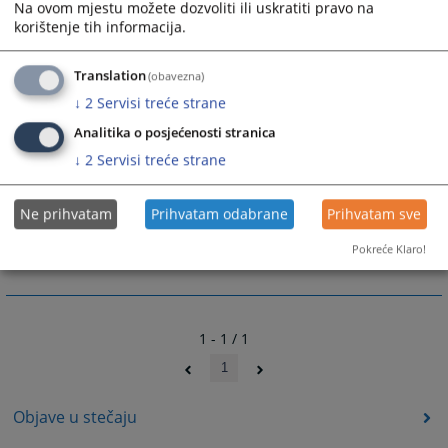
Na ovom mjestu možete dozvoliti ili uskratiti pravo na
broj: 067-0-Reg-25-000364
korištenje tih informacija.
od 24.07.2025. godine,
Stečajni upravnik Vojo Pavičić
Translation
(obavezna)
Lista stečajnih masa upisanih u registar je
↓
2
Servisi treće strane
isključivo informativnog karaktera.
Analitika o posjećenosti stranica
↓
2
Servisi treće strane
237
PREGLEDA
Ne prihvatam
Prihvatam odabrane
Prihvatam sve
Pokreće Klaro!
1 - 1 / 1
1
Objave u stečaju