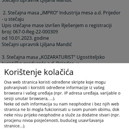
Stečajni upravnik Ljiljana Mandić
2. Stečajna masa „IMPRO“ Industrija mesa a.d. Prijedor
- u stečaju
Upis stečajne mase izvršen Rješenjem o registraciji
broj: 067-0-Reg-22-000309
od 10.01.2023. godine
Stečajni upravnik Ljiljana Mandić
3. Stečajna masa „KOZARATURIST“ Ugostiteljsko
turističko preduzeće a.d. Prijedor -u
Korištenje kolačića
stečaju
Upis stečajne mase izvršen Rješenjem o registraciji
broj: 067-0-Reg-24-000075
Ova web stranica koristi određene skripte koje mogu
pohranjivati i koristiti određene informacije iz vašeg
od 12.04.2024. godine
browsera i vašeg uređaja (npr. IP adresa uređaja, varijable o
Stečajni upravnik Veljko Gurešić
sesiji unutar browsera, ...).
Neke od ovih informacija su nam neophodne i bez njih web
4. Stečajna masa „HPK“ Hemijska prerada kukuruza a.d.
stranica ne bi mogla fukcionisati u svom punom obimu, dok
Draksenić, Kozarska Dubica – u
neke nisu prijeko neophodne a služe za dodatne stvari (npr.
stečaju
procjenu nivoa posjećenosti, budućeg usavršavanja
stranice...).
Upis stečajne mase izvršen Rješenjem o registraciji