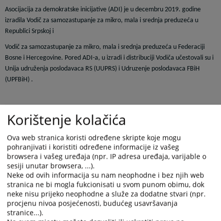
Asocijacija za demokratske inicijative (ADI) je u decembru 2019.
godine
izradila Vodič za samozastupanje za mikro, mala i srednja preduzeća u
Republici Srpskoj i
Vodič za samozastupanje za mikro, mala i srednja preduzeća u Federaciji
Bosne i Hercegovine. Pored ADI-a, u izradi i distribuciji Vodiča učestovali su i
Unija udruženja poslodavaca RS (UUPRS) i Udruzenje poslodavaca FBiH
(UPFBiH) .
Svrha Vodiča je da pomogne mikro, malim i srednjim preduzećima u
Korištenje kolačića
Republici Srpskoj i Federaciji Bosne i Hercegovine da bolje razumiju sudske
procese i steknu osnovna znanja neophodna kako bi se samozastupali na
Ova web stranica koristi određene skripte koje mogu
sudu. Vodič je izradjen na latinici i ćirilici, te je preveden i na engleski jezik.
pohranjivati i koristiti određene informacije iz vašeg
browsera i vašeg uređaja (npr. IP adresa uređaja, varijable o
sesiji unutar browsera, ...).
Neke od ovih informacija su nam neophodne i bez njih web
Elektronske verzije Vodiča mozete preuzeti na l
ink-ovima:
stranica ne bi mogla fukcionisati u svom punom obimu, dok
neke nisu prijeko neophodne a služe za dodatne stvari (npr.
Prikazana vijest je na
:
Srpski jezik
procjenu nivoa posjećenosti, budućeg usavršavanja
stranice...).
Linkovi