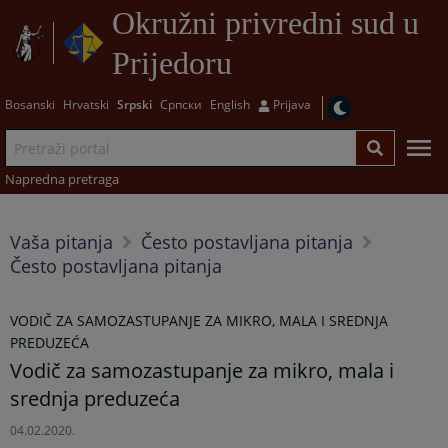
Okružni privredni sud u
Prijedoru
Bosanski
Hrvatski
Srpski
Српски
English
Prijava
Napredna pretraga
Vaša pitanja
Često postavljana pitanja
Često postavljana pitanja
VODIČ ZA SAMOZASTUPANJE ZA MIKRO, MALA I SREDNJA
PREDUZEĆA
Vodič za samozastupanje za mikro, mala i
srednja preduzeća
04.02.2020.