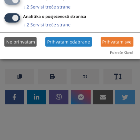
↓
2
Servisi treće strane
Prateći dokumenti
Analitika o posjećenosti stranica
Rjesenje o otvaranju stecajnog postupka - 67 0 St
↓
2
Servisi treće strane
005102 26 St
Ne prihvatam
Prihvatam odabrane
Prihvatam sve
Pokreće Klaro!
147
PREGLEDA