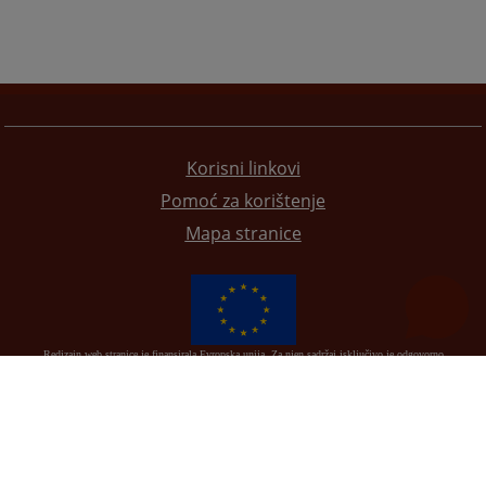
Korisni linkovi
Pomoć za korištenje
Mapa stranice
Redizajn web stranice je finansirala Evropska unija. Za njen sadržaj isključivo je odgovorno
Visoko sudsko i tužilačko vijeće BiH i ona ne odražava nužno stavove Evropske unije.
© 2021
Visoki sudski i tužilački savjet