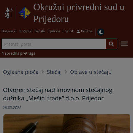
Okružni privredni sud u
Prijedoru
Bosanski
Hrvatski
Srpski
Српски
English
Prijava
Napredna pretraga
Oglasna ploča
Stečaj
Objave u stečaju
Otvoren stečaj nad imovinom stečajnog
dužnika „Mešići trade“ d.o.o. Prijedor
29.05.2026.