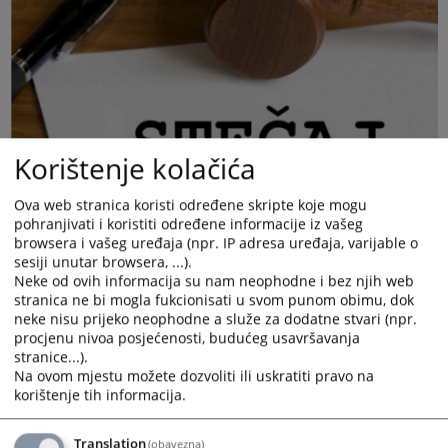
Korištenje kolačića
Ova web stranica koristi određene skripte koje mogu
pohranjivati i koristiti određene informacije iz vašeg
browsera i vašeg uređaja (npr. IP adresa uređaja, varijable o
sesiji unutar browsera, ...).
Neke od ovih informacija su nam neophodne i bez njih web
stranica ne bi mogla fukcionisati u svom punom obimu, dok
neke nisu prijeko neophodne a služe za dodatne stvari (npr.
procjenu nivoa posjećenosti, budućeg usavršavanja
stranice...).
Na ovom mjestu možete dozvoliti ili uskratiti pravo na
Rješenje možete preuzeti i pregledati u prilogu – prateći
korištenje tih informacija.
dokumenti.
Prikazana vijest je na
:
Srpski jezik
Translation
(obavezna)