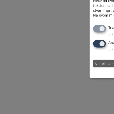
Neke od ovi
fukcionisat
stvari (npr.
Na ovom mjes
Tra
↓
2
Ana
↓
2
Ne prihva