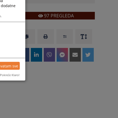
la
a dodatne
97
PREGLEDA
.
hvatam sve
Pokreće Klaro!