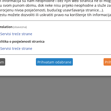
h informacija su nam neophodne i bez njih web stranica ne bi mog
i u svom punom obimu, dok neke nisu prijeko neophodne a služe z
 procjenu nivoa posjećenosti, budućeg usavršavanja stranice...).
tu možete dozvoliti ili uskratiti pravo na korištenje tih informacija
nslation
(obavezna)
Servisi treće strane
litika o posjećenosti stranica
Servisi treće strane
tam
Prihvatam odabrane
Pri