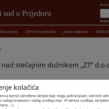
Bosan
 sud u Prijedoru
Idi
na
Napre
sadržaj
aša pitanja
Odnosi s javnošću
Javne nabavke
Zaštita 
u
 nad stečajnim dužnikom „ZT“ d.o.o
enje kolačića
teći dokumenti.
nica koristi određene skripte koje mogu pohranjivati i koristiti od
iz vašeg browsera i vašeg uređaja (npr. IP adresa uređaja, varijable 
era, ...).