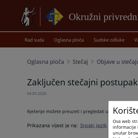
Okružni privredni
Rad suda
Oglasna ploča
Sudske odluke
V
Oglasna ploča
Stečaj
Objave u stečaj
Zaključen stečajni postupak
04.05.2026.
Korišt
Rješenje možete preuzeti i pregledati u prilogu – pra
Ova web stra
Prikazana vijest je na
:
Srpski jezik
informacije 
unutar brows