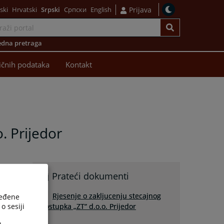
ski
Hrvatski
Srpski
Српски
English
Prijava
dna pretraga
ličnih podataka
Kontakt
. Prijedor
Prateći dokumenti
Rjesenje o zakljucenju stecajnog
ređene
o sesiji
postupka „ZT“ d.o.o. Prijedor