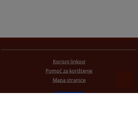
Korisni linkovi
Pomoć za korištenje
Mapa stranice
Redizajn web stranice je finansirala Evropska unija. Za njen sadržaj isključivo je odgovorno
Visoko sudsko i tužilačko vijeće BiH i ona ne odražava nužno stavove Evropske unije.