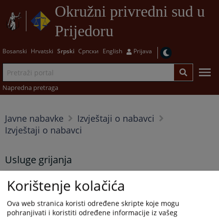
Okružni privredni sud u
Prijedoru
Bosanski
Hrvatski
Srpski
Српски
English
Prijava
Napredna pretraga
Javne nabavke
Izvještaji o nabavci
Izvještaji o nabavci
Usluge grijanja
29.04.2026.
Korištenje kolačića
Ova web stranica koristi određene skripte koje mogu
Prikazana vijest je na
:
Srpski jezik
pohranjivati i koristiti određene informacije iz vašeg