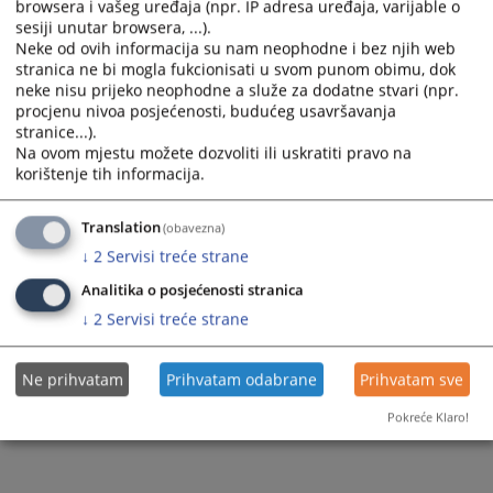
browsera i vašeg uređaja (npr. IP adresa uređaja, varijable o
sesiji unutar browsera, ...).
Prateći dokumenti
Neke od ovih informacija su nam neophodne i bez njih web
stranica ne bi mogla fukcionisati u svom punom obimu, dok
Usluge grijanja
neke nisu prijeko neophodne a služe za dodatne stvari (npr.
procjenu nivoa posjećenosti, budućeg usavršavanja
stranice...).
Na ovom mjestu možete dozvoliti ili uskratiti pravo na
67
PREGLEDA
korištenje tih informacija.
Translation
(obavezna)
↓
2
Servisi treće strane
Analitika o posjećenosti stranica
↓
2
Servisi treće strane
Ne prihvatam
Prihvatam odabrane
Prihvatam sve
Pokreće Klaro!