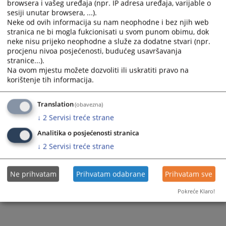
browsera i vašeg uređaja (npr. IP adresa uređaja, varijable o
sesiji unutar browsera, ...).
Prateći dokumenti
Neke od ovih informacija su nam neophodne i bez njih web
stranica ne bi mogla fukcionisati u svom punom obimu, dok
Telekomunikacione usluge
neke nisu prijeko neophodne a služe za dodatne stvari (npr.
procjenu nivoa posjećenosti, budućeg usavršavanja
stranice...).
Na ovom mjestu možete dozvoliti ili uskratiti pravo na
64
PREGLEDA
korištenje tih informacija.
Translation
(obavezna)
↓
2
Servisi treće strane
Analitika o posjećenosti stranica
↓
2
Servisi treće strane
Ne prihvatam
Prihvatam odabrane
Prihvatam sve
Pokreće Klaro!