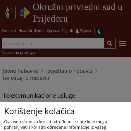
Okružni privredni sud u
Prijedoru
Bosanski
Hrvatski
Srpski
Српски
English
Prijava
Napredna pretraga
Javne nabavke
Izvještaji o nabavci
Izvještaji o nabavci
Telekomunikacione usluge
29.04.2026.
Korištenje kolačića
Ova web stranica koristi određene skripte koje mogu
Prikazana vijest je na
:
Srpski jezik
pohranjivati i koristiti određene informacije iz vašeg