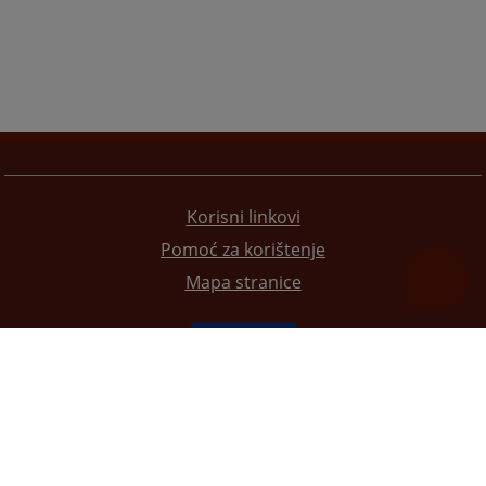
Korisni linkovi
Pomoć za korištenje
Mapa stranice
Redizajn web stranice je finansirala Evropska unija. Za njen sadržaj isključivo je odgovorno
Visoko sudsko i tužilačko vijeće BiH i ona ne odražava nužno stavove Evropske unije.