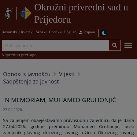
Okružni privredni sud u
Prijedoru
Bosanski
Hrvatski
Srpski
Српски
English
Prijava
Napredna pretraga
Odnosi s javnošću
Vijesti
Saopštenja za javnost
IN MEMORIAM, MUHAMED GRUHONJIĆ
27.04.2026.
Sa žaljenjem obavještavamo pravosudnu zajednicu da je dana
27.04.2026. godine preminuo Muhamed Gruhonjić, bivši
zamjenik glavnog okružnog javnog tužioca Okružnog javnog