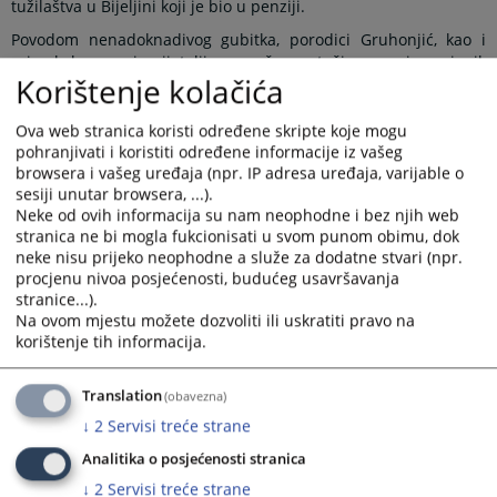
tužilaštva u Bijeljini koji je bio u penziji.
Povodom nenadoknadivog gubitka, porodici Gruhonjić, kao i
svim kolegama i prijateljima uvaženog tužioca, prvi zamjenik
Korištenje kolačića
glavnog okružnog javnog tužioca Okružnog javnog tužilaštva u
Bijeljini Sabina Husejnagić zajedno sa kolektivom, izražava
duboko saučešće.
Ova web stranica koristi određene skripte koje mogu
pohranjivati i koristiti određene informacije iz vašeg
Tužilac Muhamed Gruhonjić rođen je 15.03.1953. godine u
browsera i vašeg uređaja (npr. IP adresa uređaja, varijable o
Janji, opština Bijeljina. Pravni fakultet u Sarajevu završio je
sesiji unutar browsera, ...).
16.01.1979. godine, a pravosudni ispit položio je 01.03.1984.
Neke od ovih informacija su nam neophodne i bez njih web
godine u Sarajevu.
stranica ne bi mogla fukcionisati u svom punom obimu, dok
neke nisu prijeko neophodne a služe za dodatne stvari (npr.
Tužilačku karijeru započeo je 08.03.2004. godine kao okružni
procjenu nivoa posjećenosti, budućeg usavršavanja
javni tužilac u Okružnom javnom tužilaštvu u Bijeljini. Dana
stranice...).
01.02.2008. godine je imenovan za zamjenika glavnog okružnog
Na ovom mjestu možete dozvoliti ili uskratiti pravo na
javnog tužioca. Funkciju vršioca dužnosti glavnog okružnog
korištenje tih informacija.
javnog tužioca je obavljao u periodu od 29.01.2021. godine do
31.08.2021. godine, nakon čega je nastavio obavljati funkciju
zamjenika glavnog okružnog javnog tužioca sve do 15.03.2023.
Translation
(obavezna)
godine, kada je otišao u penziju.
↓
2
Servisi treće strane
Prikazana vijest je na
:
Srpski jezik
Analitika o posjećenosti stranica
↓
2
Servisi treće strane
9685
PREGLEDA