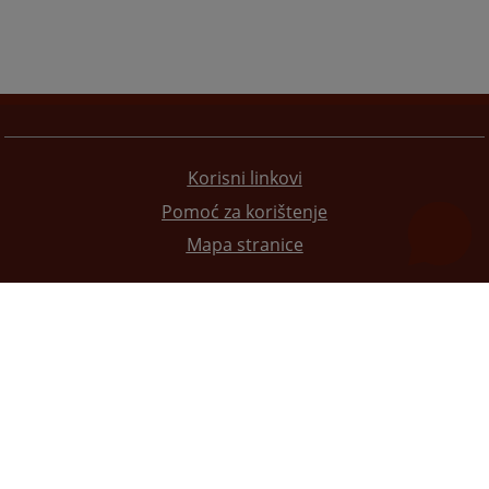
Korisni linkovi
Pomoć za korištenje
Mapa stranice
Redizajn web stranice je finansirala Evropska unija. Za njen sadržaj isključivo je odgovorno
Visoko sudsko i tužilačko vijeće BiH i ona ne odražava nužno stavove Evropske unije.