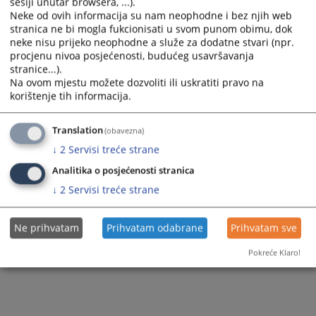
sesiji unutar browsera, ...).
Neke od ovih informacija su nam neophodne i bez njih web
stranica ne bi mogla fukcionisati u svom punom obimu, dok
Prikazana vijest je na
:
Srpski jezik
neke nisu prijeko neophodne a služe za dodatne stvari (npr.
848
PREGLEDA
procjenu nivoa posjećenosti, budućeg usavršavanja
stranice...).
Na ovom mjestu možete dozvoliti ili uskratiti pravo na
korištenje tih informacija.
Translation
(obavezna)
↓
2
Servisi treće strane
Analitika o posjećenosti stranica
↓
2
Servisi treće strane
Ne prihvatam
Prihvatam odabrane
Prihvatam sve
Pokreće Klaro!