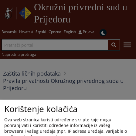
Okružni privredni sud u
Prijedoru
Bosanski
Hrvatski
Srpski
Српски
English
Prijava
Napredna pretraga
Zaštita ličnih podataka
Pravila privatnosti Okružnog privrednog suda u
Prijedoru
Pravila privatnosti Okružnog privrednog suda
Korištenje kolačića
u Prijedoru
Ova web stranica koristi određene skripte koje mogu
22.04.2026.
pohranjivati i koristiti određene informacije iz vašeg
browsera i vašeg uređaja (npr. IP adresa uređaja, varijable o
U pripremi