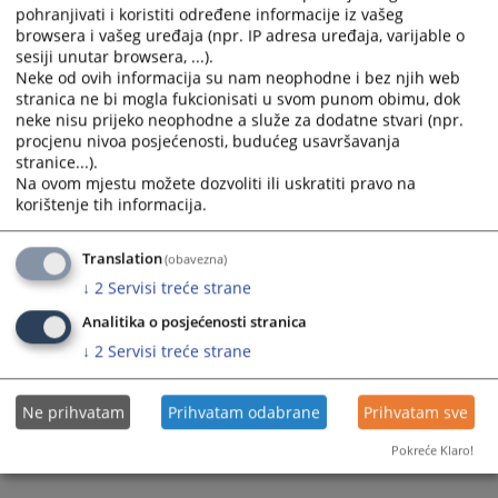
pohranjivati i koristiti određene informacije iz vašeg
browsera i vašeg uređaja (npr. IP adresa uređaja, varijable o
Prikazana vijest je na
:
Srpski jezik
sesiji unutar browsera, ...).
Neke od ovih informacija su nam neophodne i bez njih web
Prateći dokumenti
stranica ne bi mogla fukcionisati u svom punom obimu, dok
neke nisu prijeko neophodne a služe za dodatne stvari (npr.
Rješenje o obustavi likvidacije i otvaranju stečaja
procjenu nivoa posjećenosti, budućeg usavršavanja
stranice...).
Na ovom mjestu možete dozvoliti ili uskratiti pravo na
korištenje tih informacija.
185
PREGLEDA
Translation
(obavezna)
↓
2
Servisi treće strane
Analitika o posjećenosti stranica
↓
2
Servisi treće strane
Ne prihvatam
Prihvatam odabrane
Prihvatam sve
Pokreće Klaro!