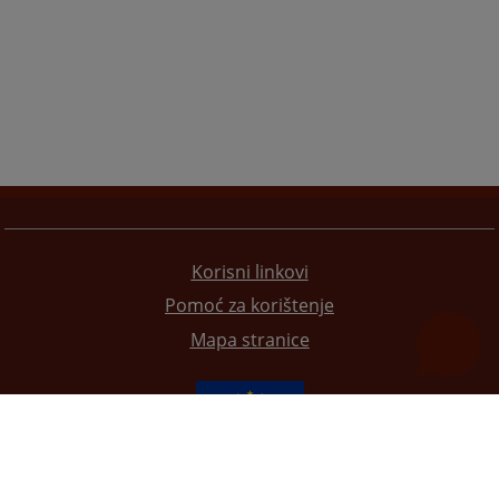
Korisni linkovi
Pomoć za korištenje
Mapa stranice
Redizajn web stranice je finansirala Evropska unija. Za njen sadržaj isključivo je odgovorno
Visoko sudsko i tužilačko vijeće BiH i ona ne odražava nužno stavove Evropske unije.