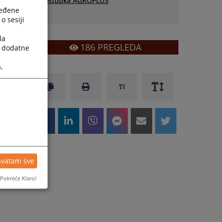
postupka AGROPLUS
ređene
o sesiji
la
186
PREGLEDA
a dodatne
.
hvatam sve
Pokreće Klaro!