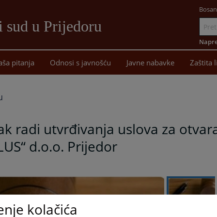
Bosan
 sud u Prijedoru
Idi
na
Napre
sadržaj
aša pitanja
Odnosi s javnošću
Javne nabavke
Zaštita 
u
k radi utvrđivanja uslova za otvar
S“ d.o.o. Prijedor
enje kolačića