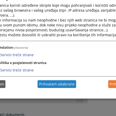
nica koristi određene skripte koje mogu pohranjivati i koristiti od
iz vašeg browsera i vašeg uređaja (npr. IP adresa uređaja, varijable 
era, ...).
h informacija su nam neophodne i bez njih web stranica ne bi mog
i u svom punom obimu, dok neke nisu prijeko neophodne a služe z
 procjenu nivoa posjećenosti, budućeg usavršavanja stranice...).
tu možete dozvoliti ili uskratiti pravo na korištenje tih informacija
nslation
(obavezna)
Servisi treće strane
litika o posjećenosti stranica
Servisi treće strane
tam
Prihvatam odabrane
Pri
teći dokumenti.