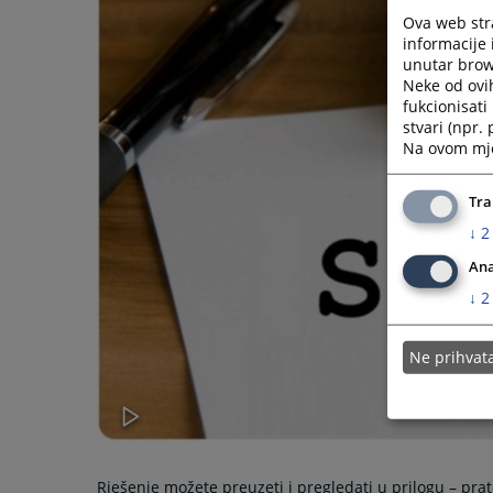
Ova web stra
informacije 
unutar brows
Neke od ovi
fukcionisat
stvari (npr.
Na ovom mjes
Tra
↓
2
Ana
↓
2
Ne prihva
Rješenje možete preuzeti i pregledati u prilogu – pra