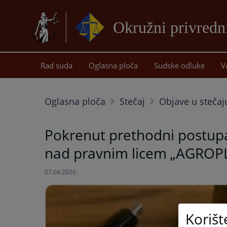
Okružni privredni
Rad suda
Oglasna ploča
Sudske odluke
V
Oglasna ploča
Stečaj
Objave u stečaj
Pokrenut prethodni postupa
nad pravnim licem „AGROPLU
07.04.2026.
Korišt