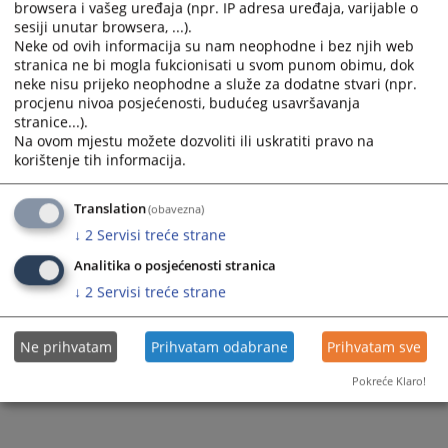
browsera i vašeg uređaja (npr. IP adresa uređaja, varijable o
sesiji unutar browsera, ...).
Prateći dokumenti
Neke od ovih informacija su nam neophodne i bez njih web
stranica ne bi mogla fukcionisati u svom punom obimu, dok
Izmjena plana nabavki 1
neke nisu prijeko neophodne a služe za dodatne stvari (npr.
procjenu nivoa posjećenosti, budućeg usavršavanja
stranice...).
Na ovom mjestu možete dozvoliti ili uskratiti pravo na
152
PREGLEDA
korištenje tih informacija.
Translation
(obavezna)
↓
2
Servisi treće strane
Analitika o posjećenosti stranica
↓
2
Servisi treće strane
Ne prihvatam
Prihvatam odabrane
Prihvatam sve
Pokreće Klaro!