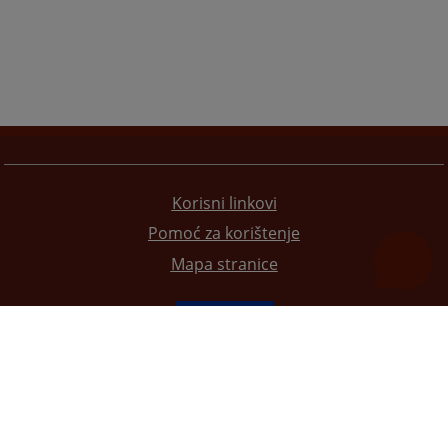
Korisni linkovi
Pomoć za korištenje
Mapa stranice
Redizajn web stranice je finansirala Evropska unija. Za njen sadržaj isključivo je odgovorno
Visoko sudsko i tužilačko vijeće BiH i ona ne odražava nužno stavove Evropske unije.