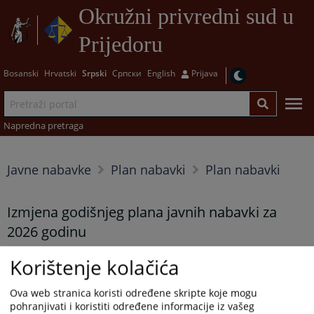
Okružni privredni sud u
Prijedoru
Bosanski
Hrvatski
Srpski
Српски
English
Prijava
Napredna pretraga
Javne nabavke
Plan nabavki
Plan nabavki
Izmjena godišnjeg plana javnih nabavki za
2026 godinu
09.02.2026.
Korištenje kolačića
Ova web stranica koristi određene skripte koje mogu
pohranjivati i koristiti određene informacije iz vašeg
Prikazana vijest je na
:
Srpski jezik