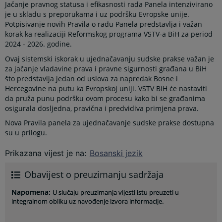
Jačanje pravnog statusa i efikasnosti rada Panela intenzivirano
je u skladu s preporukama i uz podršku Evropske unije.
Potpisivanje novih Pravila o radu Panela predstavlja i važan
korak ka realizaciji Reformskog programa VSTV-a BiH za period
2024 - 2026. godine.
Ovaj sistemski iskorak u ujednačavanju sudske prakse važan je
za jačanje vladavine prava i pravne sigurnosti građana u BiH
što predstavlja jedan od uslova za napredak Bosne i
Hercegovine na putu ka Evropskoj uniji. VSTV BiH će nastaviti
da pruža punu podršku ovom procesu kako bi se građanima
osigurala dosljedna, pravična i predvidiva primjena prava.
Nova Pravila panela za ujednačavanje sudske prakse dostupna
su u prilogu.
Prikazana vijest je na
:
Bosanski jezik
Obavijest o preuzimanju sadržaja
Napomena
:
U slučaju preuzimanja vijesti istu preuzeti u
integralnom obliku uz navođenje izvora informacije.