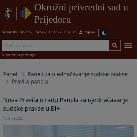
Okružni privredni sud u
Prijedoru
Bosanski
Hrvatski
Srpski
Српски
English
Prijava
Napredna pretraga
Paneli
Paneli za ujednačavanje sudske prakse
Pravila panela
Nova Pravila o radu Panela za ujednačavanje
sudske prakse u BiH
15.07.2025.