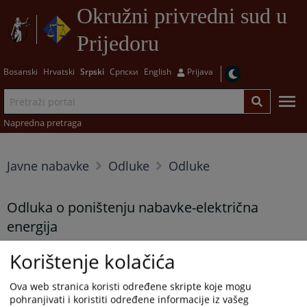
Okružni privredni sud u
Prijedoru
Bosanski
Hrvatski
Srpski
Српски
English
Prijava
Napredna pretraga
Javne nabavke
Odluke
Odluke
Odluka o poništenju nabavke-električna
energija
22.01.2025.
Korištenje kolačića
Ova web stranica koristi određene skripte koje mogu
pohranjivati i koristiti određene informacije iz vašeg
Prikazana vijest je na
:
Srpski jezik