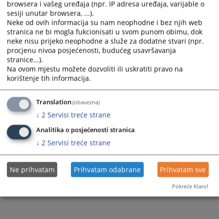
browsera i vašeg uređaja (npr. IP adresa uređaja, varijable o
sesiji unutar browsera, ...).
Prateći dokumenti
Neke od ovih informacija su nam neophodne i bez njih web
stranica ne bi mogla fukcionisati u svom punom obimu, dok
Odluka o poništenju električna energija
neke nisu prijeko neophodne a služe za dodatne stvari (npr.
procjenu nivoa posjećenosti, budućeg usavršavanja
stranice...).
Na ovom mjestu možete dozvoliti ili uskratiti pravo na
259
PREGLEDA
korištenje tih informacija.
Translation
(obavezna)
↓
2
Servisi treće strane
Analitika o posjećenosti stranica
↓
2
Servisi treće strane
Ne prihvatam
Prihvatam odabrane
Prihvatam sve
Pokreće Klaro!