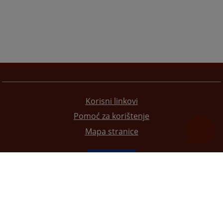
Korisni linkovi
Pomoć za korištenje
Mapa stranice
Redizajn web stranice je finansirala Evropska unija. Za njen sadržaj isključivo je odgovorno
Visoko sudsko i tužilačko vijeće BiH i ona ne odražava nužno stavove Evropske unije.