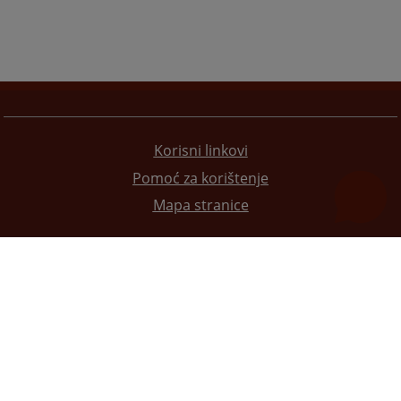
Korisni linkovi
Pomoć za korištenje
Mapa stranice
Redizajn web stranice je finansirala Evropska unija. Za njen sadržaj isključivo je odgovorno
Visoko sudsko i tužilačko vijeće BiH i ona ne odražava nužno stavove Evropske unije.