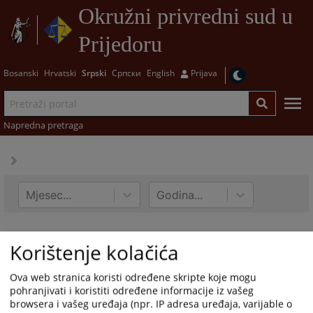
Okružni privredni sud u
Prijedoru
Bosanski
Hrvatski
Srpski
Српски
English
Prijava
Napredna pretraga
Mjesec...
Godina...
Korištenje kolačića
Ova web stranica koristi određene skripte koje mogu
pohranjivati i koristiti određene informacije iz vašeg
browsera i vašeg uređaja (npr. IP adresa uređaja, varijable o