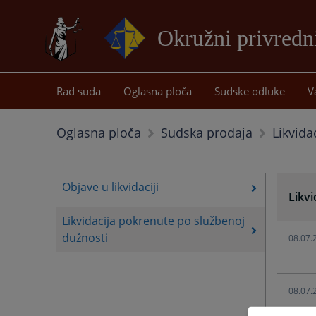
Okružni privredni
Rad suda
Oglasna ploča
Sudske odluke
V
Likvida
Oglasna ploča
Sudska prodaja
Objave u likvidaciji
Likvi
Likvidacija pokrenute po službenoj
dužnosti
08.07.
08.07.