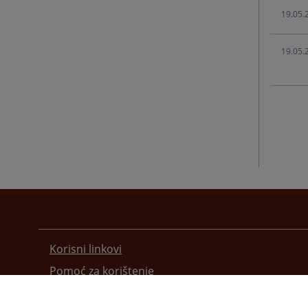
19.05.
19.05.
Korisni linkovi
Pomoć za korištenje
Mapa stranice