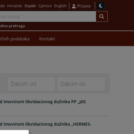
ski
Hrvatski
Srpski
Српски
English
Prijava
dna pretraga
ličnih podataka
Kontakt
Navigate
Navigate
forward
forward
ad imovinom likvidacionog dužnika PP „JAS
to
to
interact
interact
with
with
nad imovinom likvidacionog dužnika „HERMES-
the
the
calendar
calendar