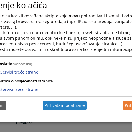
enje kolačića
2026.
Zakljucen likvidacioni postupak po službenoj dužnosti 
nica koristi određene skripte koje mogu pohranjivati i koristiti od
Grad p.o.
iz vašeg browsera i vašeg uređaja (npr. IP adresa uređaja, varijable 
era, ...).
h informacija su nam neophodne i bez njih web stranica ne bi mog
2026.
Pokrenut postupak likvidacije po službenoj dužnosti nad
i u svom punom obimu, dok neke nisu prijeko neophodne a služe z
 procjenu nivoa posjećenosti, budućeg usavršavanja stranice...).
tu možete dozvoliti ili uskratiti pravo na korištenje tih informacija
2026.
Pokrenut postupak likvidacije po službenoj dužnosti na
Dubica
nslation
(obavezna)
Servisi treće strane
2026.
Pokrenut postupak likvidacije po službenoj dužnosti na
Dubica
litika o posjećenosti stranica
Servisi treće strane
2026.
Pokrenut postupak likvidacije po službenoj dužnosti na
Grad
tam
Prihvatam odabrane
Pri
2026.
Pokrenut postupak likvidacije po službenoj dužnosti n
Ljeskare