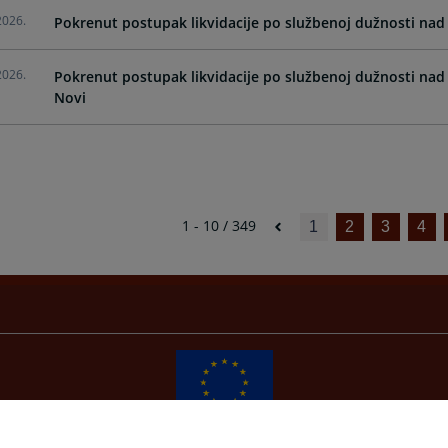
2026.
Pokrenut postupak likvidacije po službenoj dužnosti nad
2026.
Pokrenut postupak likvidacije po službenoj dužnosti na
Novi
1 - 10 / 349
1
2
3
4
Redizajn web stranice je finansirala Evropska unija. Za njen sadržaj isključivo je odgovorno
Visoko sudsko i tužilačko vijeće BiH i ona ne odražava nužno stavove Evropske unije.