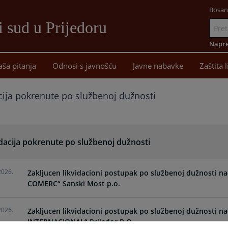
Bosan
 sud u Prijedoru
Idi
na
Napre
sadržaj
aša pitanja
Odnosi s javnošću
Javne nabavke
Zaštita 
cija pokrenute po službenoj dužnosti
dacija pokrenute po službenoj dužnosti
2026.
Zakljucen likvidacioni postupak po službenoj dužnosti n
COMERC“ Sanski Most p.o.
2026.
Zakljucen likvidacioni postupak po službenoj dužnosti 
INTERNACIONAL“ Prijedor P.O.