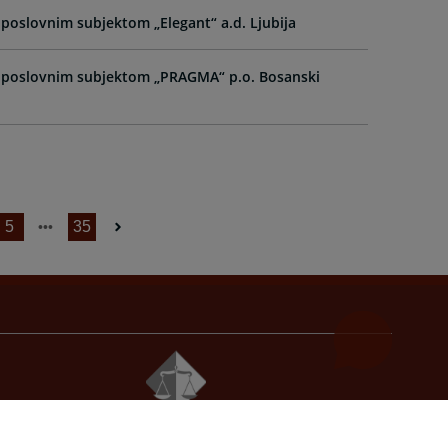
 poslovnim subjektom „Elegant“ a.d. Ljubija
d poslovnim subjektom „PRAGMA“ p.o. Bosanski
5
35
© 2021
Visoki sudski i tužilački savjet