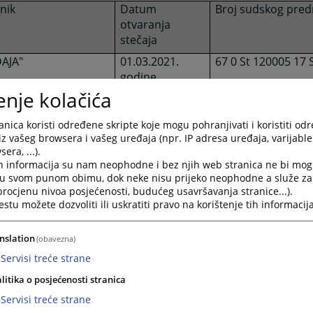
nik
Datum
Broj sudskog pre
otvaranja
stečaja
AJA"
01.03.2021.
67 0 St 120005 17 
godine
r
enje kolačića
26.03.2021.
67 0 St 001694 20 
godine
r
nica koristi određene skripte koje mogu pohranjivati i koristiti od
iz vašeg browsera i vašeg uređaja (npr. IP adresa uređaja, varijable 
KA STANICA a.d.
08.04.2026.
67 0 St 0042665 26
era, ...).
h informacija su nam neophodne i bez njih web stranica ne bi mog
godine
i u svom punom obimu, dok neke nisu prijeko neophodne a služe z
 procjenu nivoa posjećenosti, budućeg usavršavanja stranice...).
04.07
.2025.
67 0 St 004397 25 
tu možete dozvoliti ili uskratiti pravo na korištenje tih informacija
godine
ka Dubica
nslation
(obavezna)
IZVOR“SA
07.07.2026.
67 0 St 005057 26 
Servisi treće strane
ca
godine
litika o posjećenosti stranica
Servisi treće strane
JA“ d.o.o.
12.06.2026.
67 0 St 005100 26 