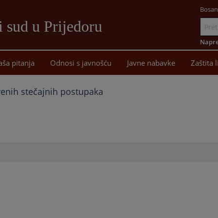
Bosan
 sud u Prijedoru
Idi
na
Napre
sadržaj
aša pitanja
Odnosi s javnošću
Javne nabavke
Zaštita 
renih stečajnih postupaka