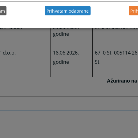
godine
tam
Prihvatam odabrane
Pri
DE“ d.o.o.
29.05.2026.
67 0 St 005102 26 
godine
 d.o.o.
18.06.2026.
67
0 St
005114 26
godine
St
Ažurirano na