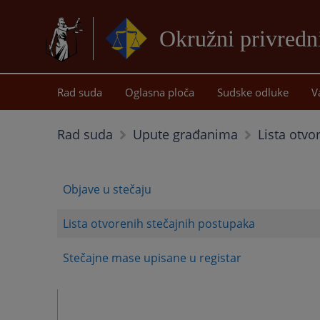
Okružni privredni
Rad suda
Oglasna ploča
Sudske odluke
V
Lista otvo
Rad suda
Upute građanima
Objave u stečaju
Lista otvorenih stečajnih postupaka
Stečajne mase upisane u registar