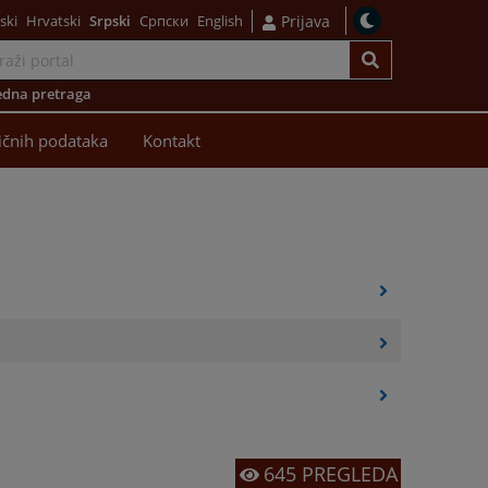
ski
Hrvatski
Srpski
Српски
English
Prijava
dna pretraga
ličnih podataka
Kontakt
645
PREGLEDA