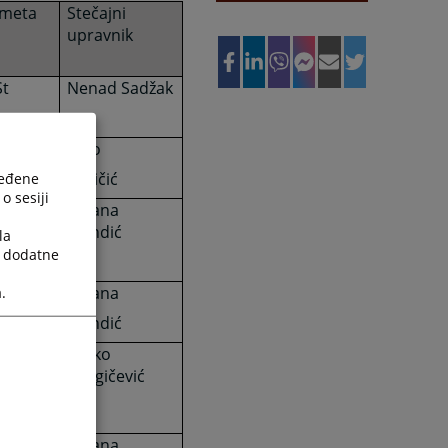
dmeta
Stečajni
upravnik
St
Nenad Sadžak
St
Vojo
Pavičić
ređene
o sesiji
 St
Ljiljana
Mandić
la
a dodatne
St
Ljiljana
.
Mandić
St
Željko
Dragičević
St
Ljiljana