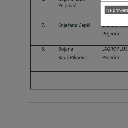
Pilipović
Prijedor
Ne prihva
7.
Snježana Cepić
„MEŠIĆI TRA
Prijedor
8.
Bojana
„AGROPLUS“
Rauš Pilipović
Prijedor