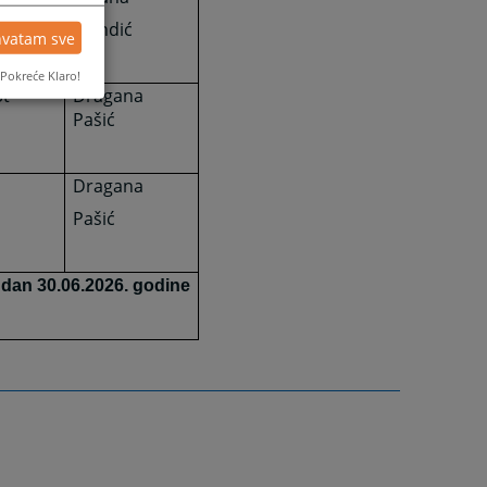
Mandić
hvatam sve
Pokreće Klaro!
St
Dragana
Pašić
Dragana
Pašić
 dan 30.06.2026. godine