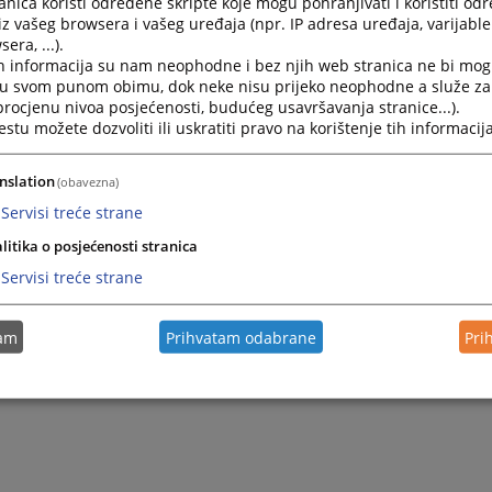
nica koristi određene skripte koje mogu pohranjivati i koristiti od
iz vašeg browsera i vašeg uređaja (npr. IP adresa uređaja, varijable 
era, ...).
h informacija su nam neophodne i bez njih web stranica ne bi mog
i u svom punom obimu, dok neke nisu prijeko neophodne a služe z
 procjenu nivoa posjećenosti, budućeg usavršavanja stranice...).
tu možete dozvoliti ili uskratiti pravo na korištenje tih informacija
nslation
(obavezna)
Servisi treće strane
litika o posjećenosti stranica
Servisi treće strane
tam
Prihvatam odabrane
Pri