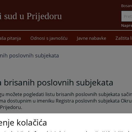
Bosan
 sud u Prijedoru
Idi
na
Napre
sadržaj
aša pitanja
Odnosi s javnošću
Javne nabavke
Zaštita 
anih poslovnih subjekata
a brisanih poslovnih subjekata
gu možete pogledati listu brisanih poslovnih subjekata
sači
ma dostupnim u imeniku Registra poslovnih subjekata Okr
Prijedoru.
brisanih poslovnih subjekata Okružnog privrednog suda u
enje kolačića
čivo informativnog karaktera, te se kao takvi ne mogu ko
kom ili drugom postupku.