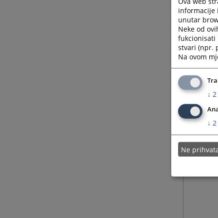
Ova web stra
informacije 
unutar brows
Neke od ovi
fukcionisat
stvari (npr.
Na ovom mjes
Tra
↓
2
Ana
↓
2
Ne prihva