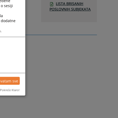
ređene
LISTA BRISANIH
o sesiji
POSLOVNIH SUBJEKATA
la
a dodatne
.
hvatam sve
Pokreće Klaro!