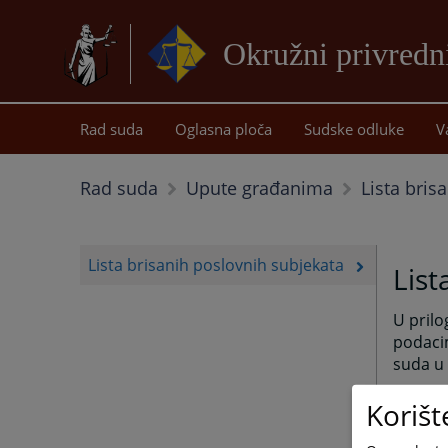
Okružni privredni
Rad suda
Oglasna ploča
Sudske odluke
V
Lista bris
Rad suda
Upute građanima
Lista brisanih poslovnih subjekata
List
U prilo
podaci
suda u 
Lista 
Korišt
isklju
u suds