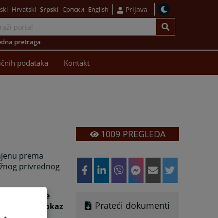
ski
Hrvatski
Srpski
Српски
English
Prijava
dna pretraga
ličnih podataka
Kontakt
1009
PREGLEDA
njenu prema
užnog privrednog
 Prijedoru je
Prateći dokumenti
ristiti kao dokaz