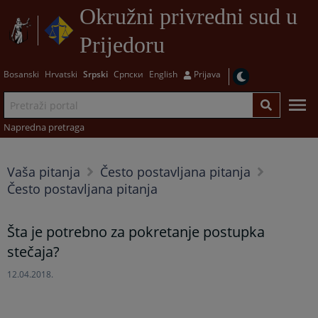
Okružni privredni sud u
Prijedoru
Bosanski
Hrvatski
Srpski
Српски
English
Prijava
Napredna pretraga
Vaša pitanja
Često postavljana pitanja
Često postavljana pitanja
Šta je potrebno za pokretanje postupka
stečaja?
12.04.2018.