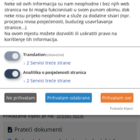
kontakt telefon
Neke od ovih informacija su nam neophodne i bez njih web
stranica ne bi mogla fukcionisati u svom punom obimu, dok
8. Dokaz o uplati takse za pokretanje postupka stečaja u iznosu
neke nisu prijeko neophodne a služe za dodatne stvari (npr.
od
100,00 KM
, na žiro račun broj:
562-099-00000556-87
procjenu nivoa posjećenosti, budućeg usavršavanja
REPUBLIČKI JAVNI PRIHODI – TAKSE
, vrsta prihoda
722211,
stranice...).
budžetska organizacija 1090001, opština 074.
Na ovom mjestu možete dozvoliti ili uskratiti pravo na
korištenje tih informacija.
NAPOMENA:
Sve ove potrebne dokumente pokretač postupka
je dužan dostaviti u
dva primjerka
sudu, putem pošte na
Translation
(obavezna)
adresu: Okružni privredni sud u Prijedoru, Ul. Zanatska 20, ili
↓
2
Servisi treće strane
lično u pisarnici suda.
Analitika o posjećenosti stranica
↓
2
Servisi treće strane
Uplata takse ne odnosi se na troškove vođenja postupka koji
se plaćaju na depozitni račun suda po rješenju sudije
.
Ne prihvatam
Prihvatam odabrane
Prihvatam sve
Pokreće Klaro!
Prikazana vijest je na
:
Srpski jezik
Prateći dokumenti