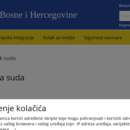
Bosan
 Bosne i Hercegovine
Idi
na
Napre
sadržaj
opske integracije
Kutak za medije
Sigurnost novinara
k suda
ka suda
enje kolačića
sa korisnicima usluga suda, te doprinesemo razvoju
nica koristi određene skripte koje mogu pohranjivati i koristiti od
iz vašeg browsera i vašeg uređaja (npr. IP adresa uređaja, varijable 
imo Vam dobrodošlicu na zvaničnu web stranicu Okružnog
era, ...).