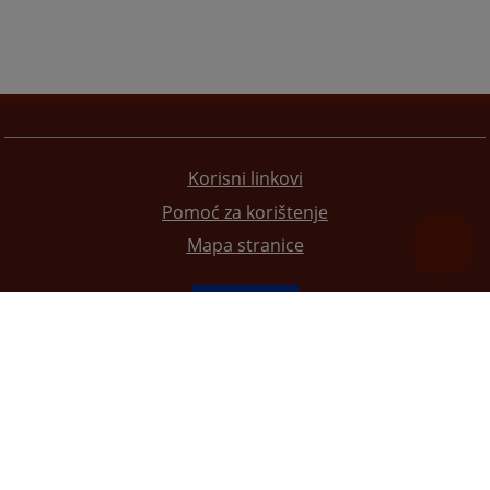
Korisni linkovi
Pomoć za korištenje
Mapa stranice
Redizajn web stranice je finansirala Evropska unija. Za njen sadržaj isključivo je odgovorno
Visoko sudsko i tužilačko vijeće BiH i ona ne odražava nužno stavove Evropske unije.