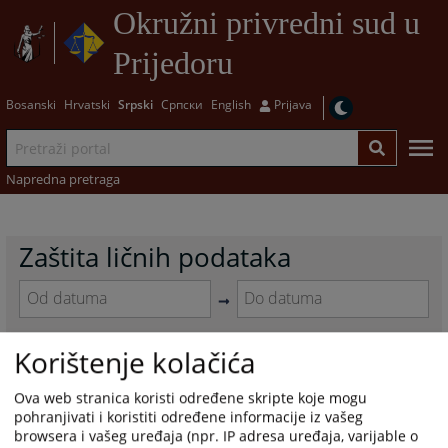
Okružni privredni sud u
Prijedoru
Bosanski
Hrvatski
Srpski
Српски
English
Prijava
Napredna pretraga
Zaštita ličnih podataka
Navigate
Navigate
forward
forward
Korištenje kolačića
to
to
Pravila privatnosti Okružnog
interact
interact
Ova web stranica koristi određene skripte koje mogu
privrednog suda u Prijedoru
with
with
pohranjivati i koristiti određene informacije iz vašeg
the
the
22.04.2026.
browsera i vašeg uređaja (npr. IP adresa uređaja, varijable o
calendar
calendar