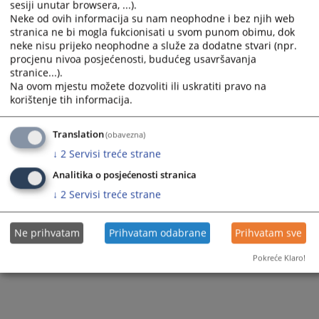
sesiji unutar browsera, ...).
and
and
Neke od ovih informacija su nam neophodne i bez njih web
select
select
stranica ne bi mogla fukcionisati u svom punom obimu, dok
a
a
neke nisu prijeko neophodne a služe za dodatne stvari (npr.
1 - 1 / 1
date.
date.
procjenu nivoa posjećenosti, budućeg usavršavanja
Press
Press
1
stranice...).
the
the
Na ovom mjestu možete dozvoliti ili uskratiti pravo na
question
question
korištenje tih informacija.
mark
mark
key
key
to
to
Translation
(obavezna)
get
get
↓
2
Servisi treće strane
the
the
keyboard
keyboard
Analitika o posjećenosti stranica
shortcuts
shortcuts
↓
2
Servisi treće strane
for
for
changing
changing
dates.
dates.
Ne prihvatam
Prihvatam odabrane
Prihvatam sve
Pokreće Klaro!